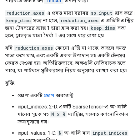
পরিবর্তে একটি ঘন
Tensor
প্রদান করে।
reduction_axes
এ প্রদত্ত মাত্রা বরাবর
sp_input
হ্রাস করে।
keep_dims
সত্য না হলে,
reduction_axes
এ প্রতিটি এন্ট্রির
জন্য টেনসরের র‍্যাঙ্ক 1 দ্বারা হ্রাস করা হয়।
keep_dims
সত্য
হলে, হ্রাসকৃত মাত্রা দৈর্ঘ্য 1 এর সাথে ধরে রাখা হয়।
যদি
reduction_axes
কোনো এন্ট্রি না থাকে, তাহলে সমস্ত
মাত্রা কমে যায়, এবং একটি একক উপাদান সহ একটি টেনসর
ফেরত দেওয়া হয়। অতিরিক্তভাবে, অক্ষগুলি নেতিবাচক হতে
পারে, যা পাইথনে সূচীকরণের নিয়ম অনুসারে ব্যাখ্যা করা হয়।
যুক্তি:
স্কোপ: একটি
স্কোপ
অবজেক্ট
input_indices: 2-D. একটি SparseTensor-এ অ-খালি
মানের সূচক সহ
N x R
ম্যাট্রিক্স, সম্ভবত ক্যানোনিকাল
ক্রমানুসারে নয়।
input_values: 1-D.
N
অ-খালি মান
input_indices