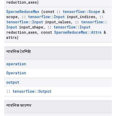
reduction
_
axes)
Sparse
Reduce
Max
(const
::
tensorflow
::
Scope
&
scope
,
::
tensorflow
::
Input
input
_
indices
,
::
tensorflow
::
Input
input
_
values
,
::
tensorflow
::
Input
input
_
shape
,
::
tensorflow
::
Input
reduction
_
axes
,
const
Sparse
Reduce
Max
::
Attrs
&
attrs)
পাবলিক বৈশিষ্ট্য
operation
Operation
output
::
tensorflow::Output
পাবলিক ফাংশন