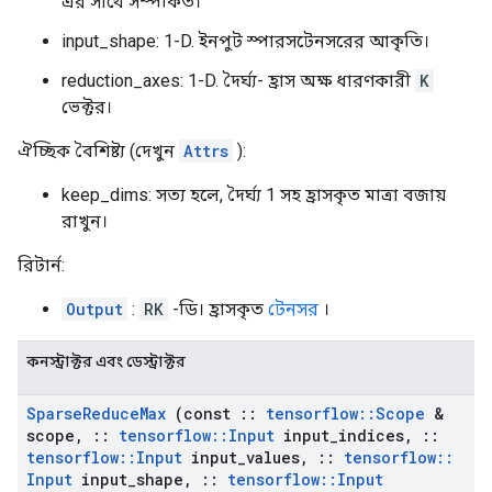
এর সাথে সম্পর্কিত।
input_shape: 1-D. ইনপুট স্পারসটেনসরের আকৃতি।
reduction_axes: 1-D. দৈর্ঘ্য- হ্রাস অক্ষ ধারণকারী
K
ভেক্টর।
ঐচ্ছিক বৈশিষ্ট্য (দেখুন
Attrs
):
keep_dims: সত্য হলে, দৈর্ঘ্য 1 সহ হ্রাসকৃত মাত্রা বজায়
রাখুন।
রিটার্ন:
Output
:
RK
-ডি। হ্রাসকৃত
টেনসর
।
কনস্ট্রাক্টর এবং ডেস্ট্রাক্টর
Sparse
Reduce
Max
(const
::
tensorflow
::
Scope
&
scope
,
::
tensorflow
::
Input
input
_
indices
,
::
tensorflow
::
Input
input
_
values
,
::
tensorflow
::
Input
input
_
shape
,
::
tensorflow
::
Input