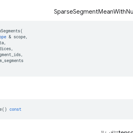
Sparse
Segment
Mean
With
N
mSegments
(
ope
&
scope
,
ta
,
dices
,
gment_ids
,
m_segments
e
()
const
tens
::
الإدخال