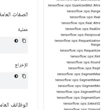
tensorflow
::
ops
::
Quantized
Mul
::
Attrs
tensorflow
::
ops
::
Range
الصفات العام
tensorflow
::
ops
::
Real
tensorflow
::
ops
::
Real
::
Attrs
عملية
tensorflow
::
ops
::
Real
Div
tensorflow
::
ops
::
Reciprocal
tensorflow
::
ops
::
Requantization
Range
tensorflow
::
ops
::
Requantize
tensorflow
::
ops
::
Rint
tensorflow
::
ops
::
Round
الإخراج
tensorflow
::
ops
::
Rsqrt
tensorflow
::
ops
::
Segment
Max
tensorflow
::
ops
::
Segment
Mean
tensorflow
::
ops
::
Segment
Min
tensorflow
::
ops
::
Segment
Prod
tensorflow
::
ops
::
Segment
Sum
الوظائف العام
tensorflow
::
ops
::
Select
V2
tensorflow
::
ops
::
Sigmoid