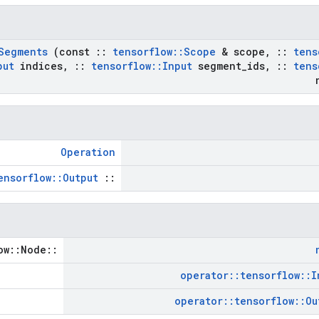
Segments
(const
::
tensorflow
::
Scope
& scope
,
::
tens
put
indices
,
::
tensorflow
::
Input
segment
_
ids
,
::
tens
Operation
ensorflow::Output
::
::tensorflow::Node *
operator
::
tensorflow
::
I
operator
::
tensorflow
::
Ou