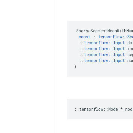
SparseSegmentMeanWithNu
const
::
tensorflow
::
Sc
::
tensorflow
::
Input
da
::
tensorflow
::
Input
in
::
tensorflow
::
Input
se
::
tensorflow
::
Input
nu
)
::
tensorflow
::
Node
*
nod