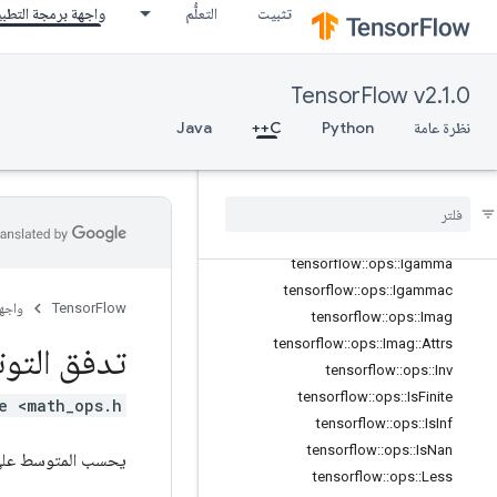
تثبيت
التعلُّم
واجهة برمجة التطب
tensorflow::ops::Expm1
tensorflow::ops::Floor
tensorflow::ops::FloorDiv
TensorFlow v2.1.0
tensorflow::ops::FloorMod
tensorflow::ops::Greater
نظرة عامة
Python
C++
Java
tensorflow::ops::GreaterEqual
tensorflow
::
ops
::
Histogram
Fixed
Width
tensorflow
::
ops
::
Histogram
Fixed
Width
::
Attrs
tensorflow
::
ops
::
Igamma
tensorflow
::
ops
::
Igammac
TensorFlow
واجه
tensorflow
::
ops
::
Imag
tensorflow
::
ops
::
Imag
::
Attrs
تدفق التوت
tensorflow
::
ops
::
Inv
tensorflow
::
ops
::
Is
Finite
e <math_ops.h>
tensorflow
::
ops
::
Is
Inf
tensorflow
::
ops
::
Is
Nan
يحسب المتوسط ​​على
tensorflow
::
ops
::
Less