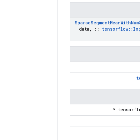
Sparse
Segment
Mean
With
Num
data
,
::
tensorflow
::
In
t