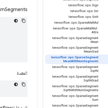
tensorflow
::
ops
::
Sign
um
Segments
tensorflow
::
ops
::
Sin
tensorflow
::
ops
::
Sinh
tensorflow
::
ops
::
Sparse
Mat
Mul
tensorflow
::
ops
::
Sparse
Mat
Mul
::
Attrs
tensorflow
::
ops
::
Sparse
Segment
Mean
tensorflow
::
ops
::
Sparse
Segment
Mean
Grad
tensorflow
::
ops
::
Sparse
Segment
Mean
With
Num
Segments
tensorflow
::
ops
::
Sparse
Segment
Sqrt
N
العقدة
tensorflow
::
ops
::
Sparse
Segment
Sqrt
NGrad
tensorflow
::
ops
::
Sparse
Segment
Sqrt
NWith
Num
Segments
tensorflow
::
ops
::
Sparse
Segment
Sum
tensorflow
::
ops
::
Sparse
Segment
المشغل
::
orflow