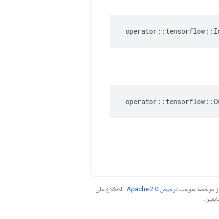
operator
::
tensorflow
::
I
operator
::
tensorflow
::
O
موز مرخّصة بموجب
ترخيص Apache 2.0‏
. للاطّلاع على