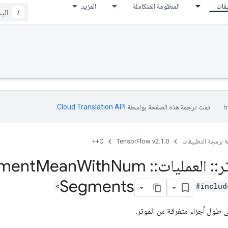
يقات
المنظومة المتكاملة
المزيد
/
تمت ترجمة هذه الصفحة بواسطة
Cloud Translation API‏
.
ة برمجة التطبيقات
TensorFlow v2.1.0
C++
ر
::
العمليات
::
Sparse
Num
With
Mean
ment
Segments
#includ
 طول أجزاء متفرقة من الموتر.