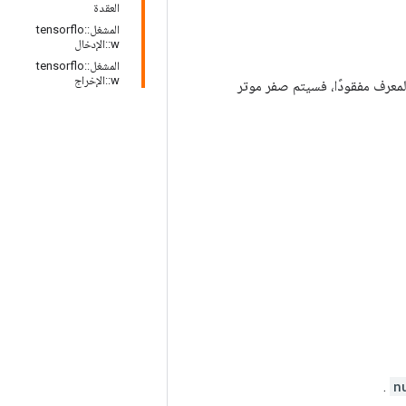
العقدة
المشغل::tensorflo
w::الإدخال
المشغل::tensorflo
w::الإخراج
المعرف مفقودًا، فسيتم صفر موتر
.
n