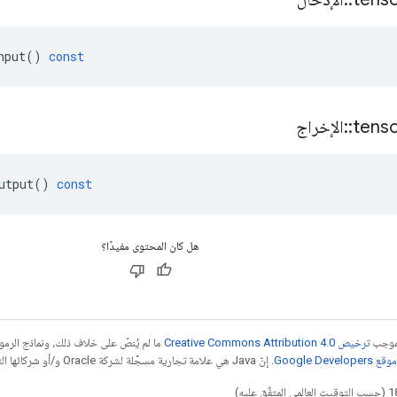
nput
()
const
tens
::
الإخراج
utput
()
const
هل كان المحتوى مفيدًا؟
بموجب
ترخيص Creative Commons Attribution 4.0‏
ما لم يُنصّ على خلاف ذلك، ونماذج الر
Google Dev‏
. إنّ Java هي علامة تجارية مسجَّلة لشركة Oracle و/أو شركائها التابعين.