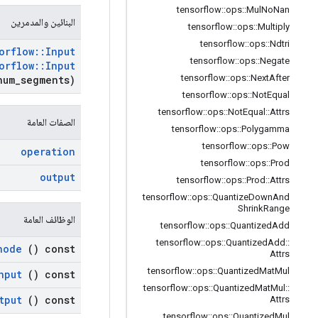
tensorflow
::
ops
::
Mul
No
Nan
البنائين والمدمرين
tensorflow
::
ops
::
Multiply
tensorflow
::
ops
::
Ndtri
orflow
::
Input
tensorflow
::
ops
::
Negate
orflow
::
Input
tensorflow
::
ops
::
Next
After
num
_
segments)
tensorflow
::
ops
::
Not
Equal
tensorflow
::
ops
::
Not
Equal
::
Attrs
الصفات العامة
tensorflow
::
ops
::
Polygamma
tensorflow
::
ops
::
Pow
operation
tensorflow
::
ops
::
Prod
output
tensorflow
::
ops
::
Prod
::
Attrs
tensorflow
::
ops
::
Quantize
Down
And
Shrink
Range
الوظائف العامة
tensorflow
::
ops
::
Quantized
Add
tensorflow
::
ops
::
Quantized
Add
::
node
() const
Attrs
tensorflow
::
ops
::
Quantized
Mat
Mul
nput
() const
tensorflow
::
ops
::
Quantized
Mat
Mul
::
tput
() const
Attrs
tensorflow
::
ops
::
Quantized
Mul