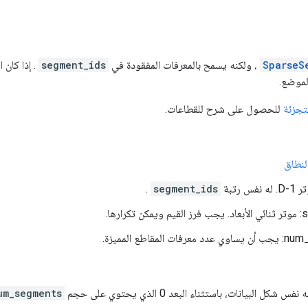
SparseS
، ولكنه يسمح بالمعرفات المفقودة في
segment_ids
. إذا كان 
لموضع.
تجزئة
للحصول على شرح للقطاعات.
لنطاق
س رتبة
segment_ids
.
رارها.
 المقاطع المميزة.
 نفس شكل البيانات، باستثناء البعد 0 الذي يحتوي على حجم
um_segments