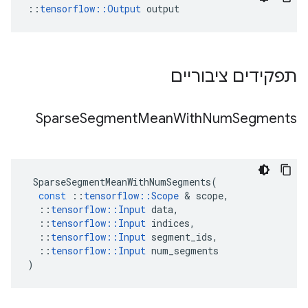
::
tensorflow::Output
 output
תפקידים ציבוריים
Sparse
Segment
Mean
With
Num
Segments
SparseSegmentMeanWithNumSegments
(
const
::
tensorflow
::
Scope
&
scope
,
::
tensorflow
::
Input
data
,
::
tensorflow
::
Input
indices
,
::
tensorflow
::
Input
segment_ids
,
::
tensorflow
::
Input
num_segments
)