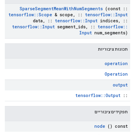
Sparse
Segment
Mean
With
Num
Segments
(const
::
tensorflow
::
Scope
& scope
,
::
tensorflow
::
Input
data
,
::
tensorflow
::
Input
indices
,
::
tensorflow
::
Input
segment
_
ids
,
::
tensorflow
::
Input
num
_
segments)
תכונות ציבוריות
operation
Operation
output
tensorflow::Output
::
תפקידים ציבוריים
node
() const