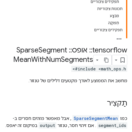
תפקידים ציבוריים
תכונות ציבוריות
מִבצָע
תְפוּקָה
תפקידים ציבוריים
tensorflow
::
אופס
::
Sparse
Segment
Mean
With
Num
Segments
#include <math_ops.h>
מחשב את הממוצע לאורך מקטעים דלילים של טנזור.
תַקצִיר
כמו
SparseSegmentMean
, אבל מאפשר מזהים חסרים ב-
segment_ids
. אם זיהוי חסר, טנזור
output
במיקום זה יאפס.