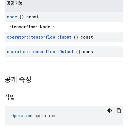
공공 기능
node
() const
::tensorflow::Node *
operator
::
tensorflow
::
Input
() const
operator
::
tensorflow
::
Output
() const
공개 속성
작업
Operation
 operation