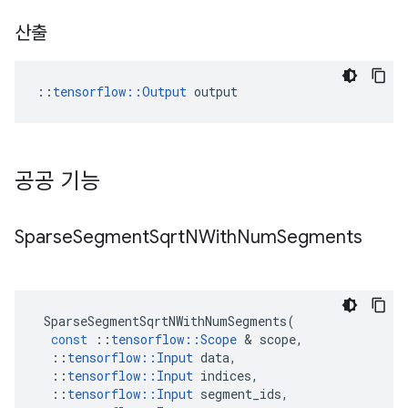
산출
::
tensorflow::Output
 output
공공 기능
Sparse
Segment
Sqrt
NWith
Num
Segments
SparseSegmentSqrtNWithNumSegments
(
const
::
tensorflow
::
Scope
&
scope
,
::
tensorflow
::
Input
data
,
::
tensorflow
::
Input
indices
,
::
tensorflow
::
Input
segment_ids
,