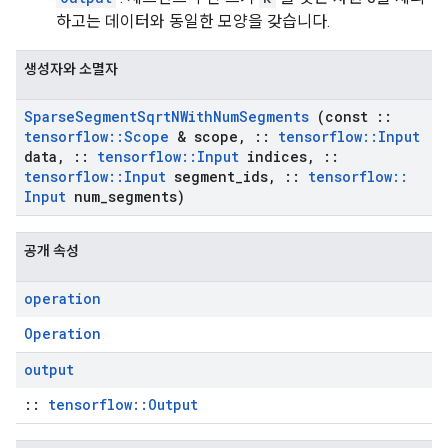
하고는 데이터와 동일한 모양을 갖습니다.
생성자와 소멸자
Sparse
Segment
Sqrt
NWith
Num
Segments
(const
::
tensorflow
::
Scope
& scope
,
::
tensorflow
::
Input
data
,
::
tensorflow
::
Input
indices
,
::
tensorflow
::
Input
segment
_
ids
,
::
tensorflow
::
Input
num
_
segments)
공개 속성
operation
Operation
output
::
tensorflow::Output