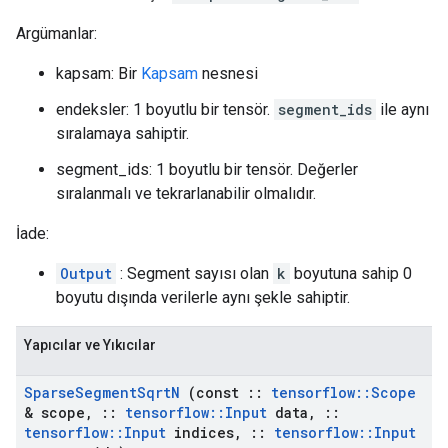
Argümanlar:
kapsam: Bir
Kapsam
nesnesi
endeksler: 1 boyutlu bir tensör.
segment_ids
ile aynı
sıralamaya sahiptir.
segment_ids: 1 boyutlu bir tensör. Değerler
sıralanmalı ve tekrarlanabilir olmalıdır.
İade:
Output
: Segment sayısı olan
k
boyutuna sahip 0
boyutu dışında verilerle aynı şekle sahiptir.
Yapıcılar ve Yıkıcılar
Sparse
Segment
Sqrt
N
(const
::
tensorflow
::
Scope
& scope
,
::
tensorflow
::
Input
data
,
::
tensorflow
::
Input
indices
,
::
tensorflow
::
Input