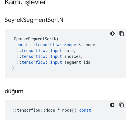
Kamu işlevleri
Seyrek
Segment
Sqrt
N
SparseSegmentSqrtN
(
const
::
tensorflow
::
Scope
&
scope
,
::
tensorflow
::
Input
data
,
::
tensorflow
::
Input
indices
,
::
tensorflow
::
Input
segment_ids
)
düğüm
::
tensorflow
::
Node
*
node
()
const