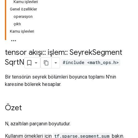
Kamu işlevleri
Genel özellikler
operasyon
çıktı
Kamu işlevleri
tensor akışı
::
işlem
::
Seyrek
Segment
Sqrt
N
#include <math_ops.h>
Bir tensörün seyrek bölümleri boyunca toplamı N'nin
karesine bölerek hesaplar.
Özet
N, azaltılan parçanın boyutudur.
Kullanım örnekleri için
tf.sparse.segment_sum
bakın.