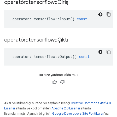
operatör
::
tensorflow
::
Giriş
operator
::
tensorflow
::
Input
()
const
operatör
::
tensorflow
::
Çıktı
operator
::
tensorflow
::
Output
()
const
Bu size yardımcı oldu mu?
Aksi belirtilmediği sürece bu sayfanın içeriği
Creative Commons Atıf 4.0
Lisansı
altında ve kod örnekleri
Apache 2.0 Lisansı
altında
lisanslanmıştır. Ayrıntılı bilgi için
Google Developers Site Politikaları
'na