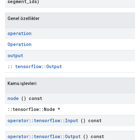
segment
_
ids)
Genel özellikler
operation
Operation
output
::
tensorflow::Output
Kamu işlevleri
node
() const
::tensorflow::Node *
operator
::
tensorflow
::
Input
() const
operator
::
tensorflow
::
Output
() const