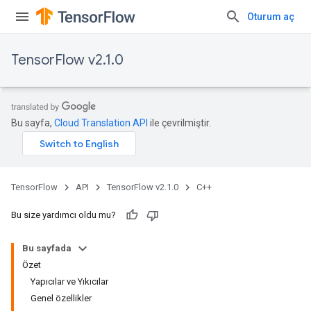
Oturum aç
TensorFlow v2.1.0
Bu sayfa,
Cloud Translation API
ile çevrilmiştir.
TensorFlow
API
TensorFlow v2.1.0
C++
Bu size yardımcı oldu mu?
Bu sayfada
Özet
Yapıcılar ve Yıkıcılar
Genel özellikler