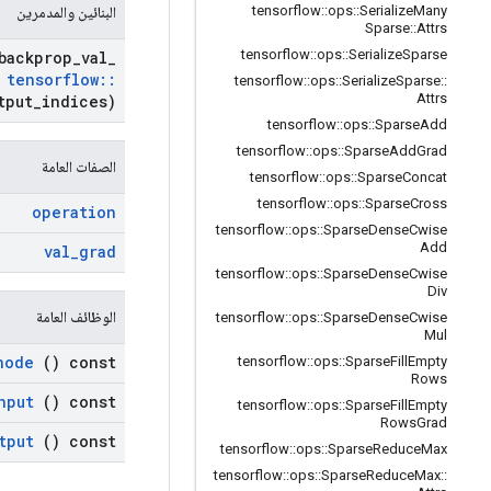
tensorflow
::
ops
::
Serialize
Many
البنائين والمدمرين
Sparse
::
Attrs
tensorflow
::
ops
::
Serialize
Sparse
ackprop
_
val
_
tensorflow
::
tensorflow
::
ops
::
Serialize
Sparse
::
Attrs
tput
_
indices)
tensorflow
::
ops
::
Sparse
Add
tensorflow
::
ops
::
Sparse
Add
Grad
الصفات العامة
tensorflow
::
ops
::
Sparse
Concat
tensorflow
::
ops
::
Sparse
Cross
operation
tensorflow
::
ops
::
Sparse
Dense
Cwise
Add
val
_
grad
tensorflow
::
ops
::
Sparse
Dense
Cwise
Div
الوظائف العامة
tensorflow
::
ops
::
Sparse
Dense
Cwise
Mul
node
() const
tensorflow
::
ops
::
Sparse
Fill
Empty
Rows
nput
() const
tensorflow
::
ops
::
Sparse
Fill
Empty
Rows
Grad
tput
() const
tensorflow
::
ops
::
Sparse
Reduce
Max
tensorflow
::
ops
::
Sparse
Reduce
Max
::