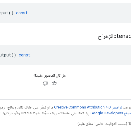
nput
()
const
tens
::
الإخراج
utput
()
const
هل كان المحتوى مفيدًا؟
بموجب
ترخيص Creative Commons Attribution 4.0‏
ما لم يُنصّ على خلاف ذلك، ونماذج الر
Google Dev‏
. إنّ Java هي علامة تجارية مسجَّلة لشركة Oracle و/أو شركائها التابعين.