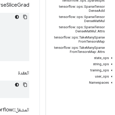
tensorflow
::
ops
::
Sparse
Split
rse
Slice
Grad
tensorflow
::
ops
::
Sparse
Tensor
Dense
Add
tensorflow
::
ops
::
Sparse
Tensor
Dense
Mat
Mul
tensorflow
::
ops
::
Sparse
Tensor
Dense
Mat
Mul
::
Attrs
tensorflow
::
ops
::
Take
Many
Sparse
From
Tensors
Map
tensorflow
::
ops
::
Take
Many
Sparse
From
Tensors
Map
::
Attrs
state
_
ops
string
_
ops
training
_
ops
العقدة
user
_
ops
Namespaces
المشغل
::
orflow