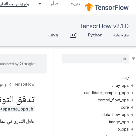
تثبيت
التعلُّم
واجهة برمجة التطب
TensorFlow v2.1.0
نظرة عامة
Python
C++
Java
C++
TensorFlow
واجه
array
_
ops
candidate
_
sampling
_
ops
تدفق التوت
control
_
flow
_
ops
core
<sparse_ops.h>
data
_
flow
_
ops
عامل التدرج في عمل
image
_
ops
io
_
ops