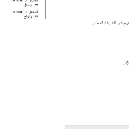
المشغل::tensorflo
w::الإدخال
المشغل::tensorflo
w::الإخراج
يم غير الفارغة لإدخال
.
S