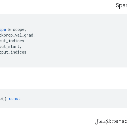
Spa
ope
&
scope
,
ckprop_val_grad
,
put_indices
,
put_start
,
tput_indices
e
()
const
tens
::
الإدخال