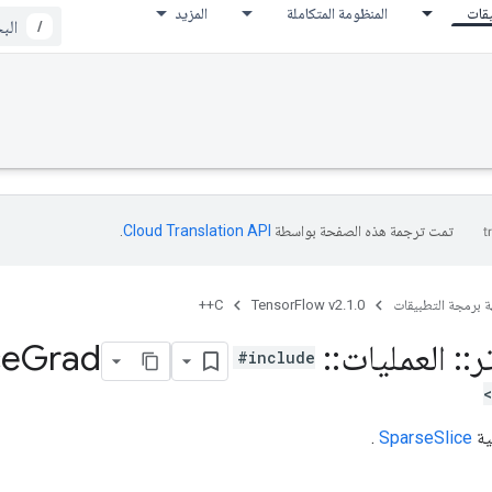
يقات
المنظومة المتكاملة
المزيد
/
تمت ترجمة هذه الصفحة بواسطة
Cloud Translation API‏
.
ة برمجة التطبيقات
TensorFlow v2.1.0
C++
ر
::
العمليات
::
Sparse
Grad
ce
#include
ية
SparseSlice
.