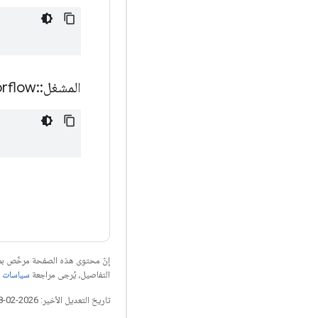
المشغل
::
orflow
إنّ محتوى هذه الصفحة مرخّص 
التفاصيل، يُرجى مراجعة
سياسات موقع elopers
تاريخ التعديل الأخير: 2026-02-18 (حسب التوقيت العالمي المتفَّق عليه)