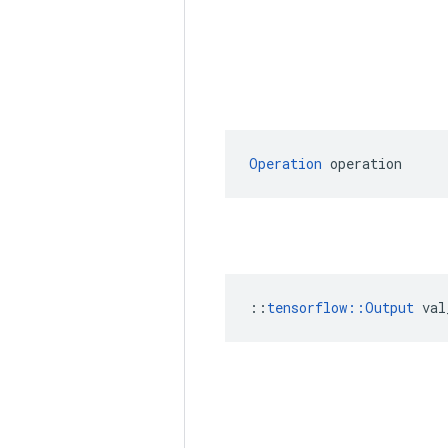
Operation
 operation
::
tensorflow::Output
 val