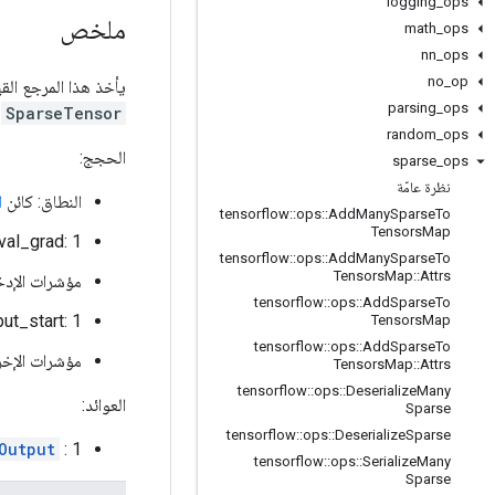
logging
_
ops
ملخص
math
_
ops
nn
_
ops
no
_
op
يأخذ هذا المرجع القي
parsing
_
ops
.
SparseTensor
random
_
ops
الحجج:
sparse
_
ops
نظرة عامّة
النطاق: كائن
ا
tensorflow
::
ops
::
Add
Many
Sparse
To
Tensors
Map
backprop_val_grad: 1-د. التدرج فيم
tensorflow
::
ops
::
Add
Many
Sparse
To
Tensors
Map
::
Attrs
مؤشرات الإدخال:
tensorflow
::
ops
::
Add
Sparse
To
input_start: 1-د. يمثل الموتر بداية 
Tensors
Map
tensorflow
::
ops
::
Add
Sparse
To
مؤشرات الإخراج: 
Tensors
Map
::
Attrs
tensorflow
::
ops
::
Deserialize
Many
العوائد:
Sparse
tensorflow
::
ops
::
Deserialize
Sparse
: 1-د. التدرج فيما يتعلق بالقيم غير الفارغة للإدخال
Output
tensorflow
::
ops
::
Serialize
Many
Sparse