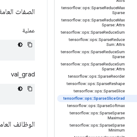
Attrs
tensorflow
::
ops
::
Sparse
Reduce
Max
الصفات العام
Sparse
tensorflow
::
ops
::
Sparse
Reduce
Max
Sparse
::
Attrs
عملية
tensorflow
::
ops
::
Sparse
Reduce
Sum
tensorflow
::
ops
::
Sparse
Reduce
Sum
::
Attrs
tensorflow
::
ops
::
Sparse
Reduce
Sum
Sparse
tensorflow
::
ops
::
Sparse
Reduce
Sum
Sparse
::
Attrs
val
_
grad
tensorflow
::
ops
::
Sparse
Reorder
tensorflow
::
ops
::
Sparse
Reshape
tensorflow
::
ops
::
Sparse
Slice
tensorflow
::
ops
::
Sparse
Slice
Grad
tensorflow
::
ops
::
Sparse
Softmax
tensorflow
::
ops
::
Sparse
Sparse
Maximum
الوظائف العام
tensorflow
::
ops
::
Sparse
Sparse
Minimum