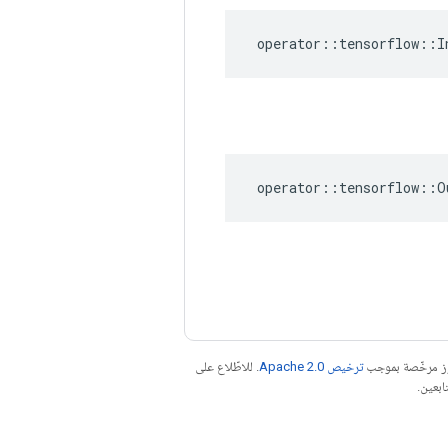
operator
::
tensorflow
::
I
operator
::
tensorflow
::
O
موز مرخّصة بموجب
ترخيص Apache 2.0‏
. للاطّلاع على