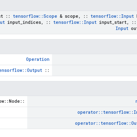
st
::
tensorflow
::
Scope
& scope
,
::
tensorflow
::
Input
b
ut
input
_
indices
,
::
tensorflow
::
Input
input
_
start
,
::
Input
ou
Operation
ensorflow::Output
::
::tensorflow::Node *
operator
::
tensorflow
::
I
operator
::
tensorflow
::
Ou