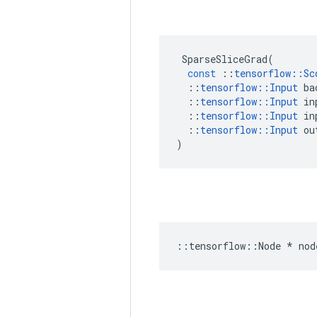
SparseSliceGrad
(
const
::
tensorflow
::
Sc
::
tensorflow
::
Input
ba
::
tensorflow
::
Input
in
::
tensorflow
::
Input
in
::
tensorflow
::
Input
ou
)
::
tensorflow
::
Node
*
nod