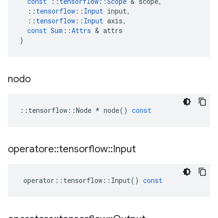
const
::
tensorflow
::
Scope
&
scope
,
::
tensorflow
::
Input
input
,
::
tensorflow
::
Input
axis
,
const
Sum
::
Attrs
&
attrs
)
nodo
::
tensorflow
::
Node
*
node
()
const
operatore
::
tensorflow
::
Input
operator
::
tensorflow
::
Input
()
const