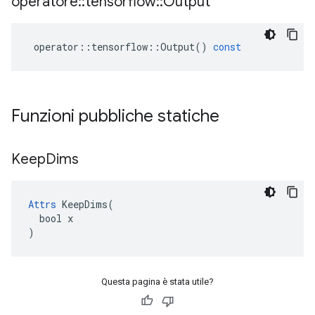
operatore
::
tensorflow
::
Output
operator
::
tensorflow
::
Output
()
const
Funzioni pubbliche statiche
Keep
Dims
Attrs
 KeepDims(

  bool x

)
Questa pagina è stata utile?