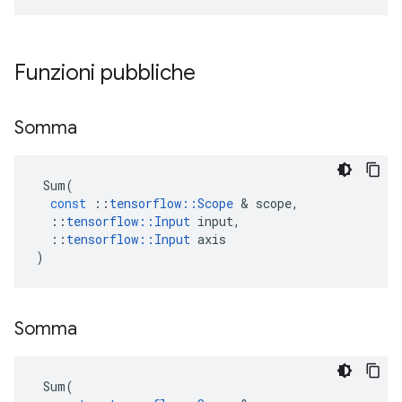
Funzioni pubbliche
Somma
Sum
(
const
::
tensorflow
::
Scope
&
scope
,
::
tensorflow
::
Input
input
,
::
tensorflow
::
Input
axis
)
Somma
Sum
(