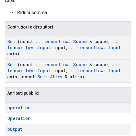
Alias:
Riduci somma
Costruttori e distruttori
Sum
(const
::
tensorflow
::
Scope
& scope
,
::
tensorflow
::
Input
input
,
::
tensorflow
::
Input
axis)
Sum
(const
::
tensorflow
::
Scope
& scope
,
::
tensorflow
::
Input
input
,
::
tensorflow
::
Input
axis
,
const
Sum
::
Attrs
& attrs)
Attributi pubblici
operation
Operation
output