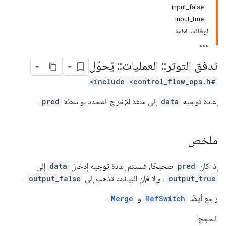
input_false
input_true
الوظائف العامة
تدفق التوتر
::
العمليات
::
يُحوّل
#include <control_flow_ops.h>
إعادة توجيه
data
إلى منفذ الإخراج المحدد بواسطة
pred
.
ملخص
إذا كان
pred
صحيحًا، فسيتم إعادة توجيه إدخال
data
إلى
output_true
. وإلا فإن البيانات تذهب إلى
output_false
.
راجع أيضًا
RefSwitch
و
Merge
.
الحجج: