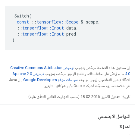
Switch
(
const
::
tensorflow
::
Scope
&
scope
,
::
tensorflow
::
Input
data
,
::
tensorflow
::
Input
pred
)
إنّ محتوى هذه الصفحة مرخّص بموجب
ترخيص Creative Commons Attribution
4.0‏
ما لم يُنصّ على خلاف ذلك، ونماذج الرموز مرخّصة بموجب
ترخيص Apache 2.0‏
.
للاطّلاع على التفاصيل، يُرجى مراجعة
سياسات موقع Google Developers‏
. إنّ Java
هي علامة تجارية مسجَّلة لشركة Oracle و/أو شركائها التابعين.
تاريخ التعديل الأخير: 2026-02-18 (حسب التوقيت العالمي المتفَّق عليه)
التواصل الاجتماعي
المدوّنة