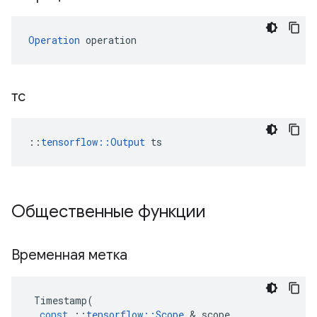
Operation
 operation
тс
::
tensorflow::Output
 ts
Общественные функции
Временная метка
Timestamp
(
const
::
tensorflow
::
Scope
&
scope