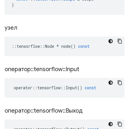
)
узел
::
tensorflow
::
Node
*
node
()
const
оператор
::
tensorflow
::
Input
operator
::
tensorflow
::
Input
()
const
оператор
::
tensorflow
::
Выход