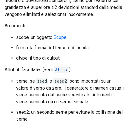
media 0 e deviazione standard 1, tranne per i valori la cui
grandezza è superiore a 2 deviazioni standard dalla media
vengono eliminati e selezionati nuovamente.
Argomenti:
scope: un oggetto
Scope
forma: la forma del tensore di uscita.
dtype: il tipo di output.
Attributi facoltativi (vedi
Attrs
):
seme: se
seed
o
seed2
sono impostati su un
valore diverso da zero, il generatore di numeri casuali
viene seminato dal seme specificato. Altrimenti,
viene seminato da un seme casuale.
seed2: un secondo seme per evitare la collisione del
seme.