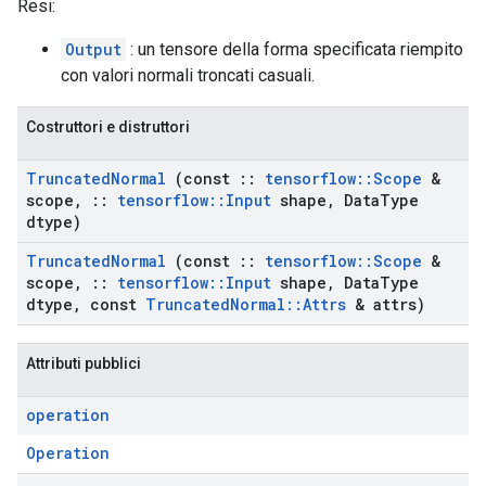
Resi:
Output
: un tensore della forma specificata riempito
con valori normali troncati casuali.
Costruttori e distruttori
Truncated
Normal
(const
::
tensorflow
::
Scope
&
scope
,
::
tensorflow
::
Input
shape
,
Data
Type
dtype)
Truncated
Normal
(const
::
tensorflow
::
Scope
&
scope
,
::
tensorflow
::
Input
shape
,
Data
Type
dtype
,
const
Truncated
Normal
::
Attrs
& attrs)
Attributi pubblici
operation
Operation