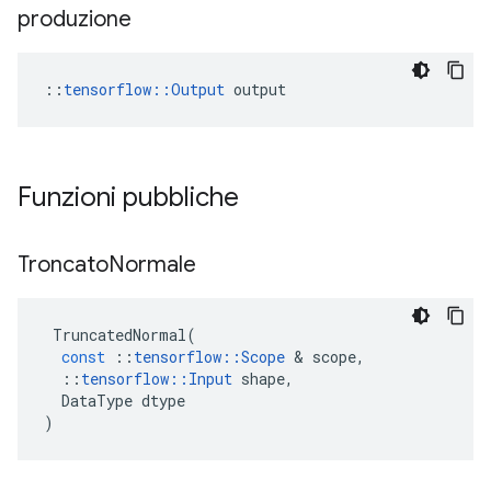
produzione
::
tensorflow::Output
 output
Funzioni pubbliche
Troncato
Normale
TruncatedNormal
(
const
::
tensorflow
::
Scope
&
scope
,
::
tensorflow
::
Input
shape
,
DataType
dtype
)