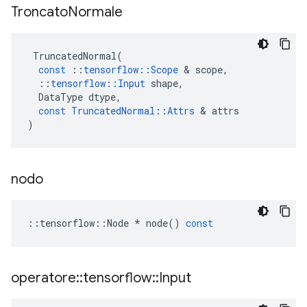
Troncato
Normale
TruncatedNormal
(
const
::
tensorflow
::
Scope
&
scope
,
::
tensorflow
::
Input
shape
,
DataType
dtype
,
const
TruncatedNormal
::
Attrs
&
attrs
)
nodo
::
tensorflow
::
Node
*
node
()
const
operatore
::
tensorflow
::
Input