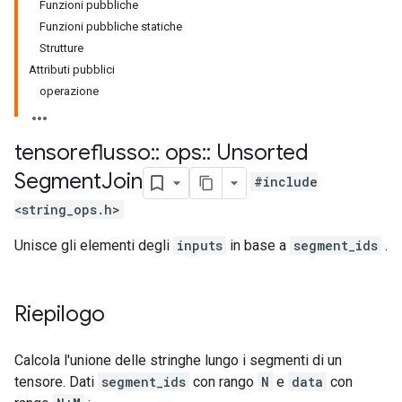
Funzioni pubbliche
Funzioni pubbliche statiche
Strutture
Attributi pubblici
operazione
tensoreflusso
::
ops
::
Unsorted
Segment
Join
#include
<string_ops.h>
Unisce gli elementi degli
inputs
in base a
segment_ids
.
Riepilogo
Calcola l'unione delle stringhe lungo i segmenti di un
tensore. Dati
segment_ids
con rango
N
e
data
con