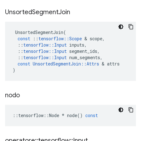
Unsorted
Segment
Join
UnsortedSegmentJoin
(
const
::
tensorflow
::
Scope
&
scope
,
::
tensorflow
::
Input
inputs
,
::
tensorflow
::
Input
segment_ids
,
::
tensorflow
::
Input
num_segments
,
const
UnsortedSegmentJoin
::
Attrs
&
attrs
)
nodo
::
tensorflow
::
Node
*
node
()
const
operatore
::
tensorflow
::
Input