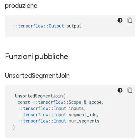
produzione
::
tensorflow::Output
 output
Funzioni pubbliche
Unsorted
Segment
Join
UnsortedSegmentJoin
(
const
::
tensorflow
::
Scope
&
scope
,
::
tensorflow
::
Input
inputs
,
::
tensorflow
::
Input
segment_ids
,
::
tensorflow
::
Input
num_segments
)