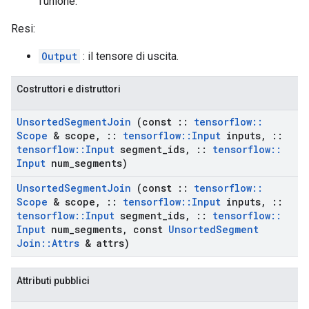
l'unione.
Resi:
Output
: il tensore di uscita.
Costruttori e distruttori
Unsorted
Segment
Join
(const
::
tensorflow
::
Scope
& scope
,
::
tensorflow
::
Input
inputs
,
::
tensorflow
::
Input
segment
_
ids
,
::
tensorflow
::
Input
num
_
segments)
Unsorted
Segment
Join
(const
::
tensorflow
::
Scope
& scope
,
::
tensorflow
::
Input
inputs
,
::
tensorflow
::
Input
segment
_
ids
,
::
tensorflow
::
Input
num
_
segments
,
const
Unsorted
Segment
Join
::
Attrs
& attrs)
Attributi pubblici