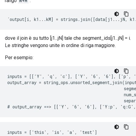
rango
N+M
:
`output[i, k1...kM] = strings.join([data[j1...jN, k1
dove il join è su tutto [j1...jN] tale che segment_ids[j1...jN] = i.
Le stringhe vengono unite in ordine di riga maggiore.
Per esempio:
inputs = [['Y', 'q', 'c'], ['Y', '6', '6'], ['p', '
output_array = string_ops.unsorted_segment_join(input
                                                segme
                                                num_s
                                                separ
# output_array ==> [['Y', '6', '6'], ['Y:p', 'q:G'
inputs = ['this', 'is', 'a', 'test']
