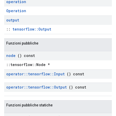
operation
Operation
output
::
tensorflow::Output
Funzioni pubbliche
node
() const
::tensorflow::Node *
operator
::
tensorflow
::
Input
() const
operator
::
tensorflow
::
Output
() const
Funzioni pubbliche statiche