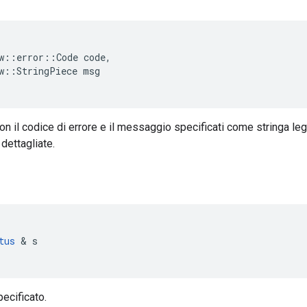
w::error::Code code,

w::StringPiece msg

on il codice di errore e il messaggio specificati come stringa le
dettagliate.
tus
&
s
pecificato.