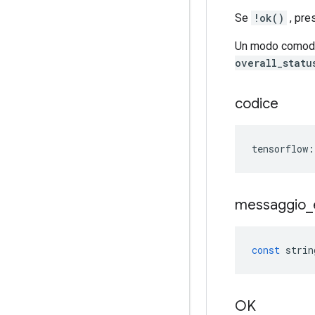
Se
!ok()
, pre
Un modo comodo p
overall_statu
codice
tensorflow
:
messaggio
_
const
strin
OK