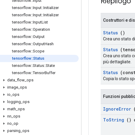
Riepilogo
tensorflow
::
Input
tensorflow
::
Input
::
Initializer
tensorflow
::
Input
::
Initializer
Costruttori e dis
tensorflow
::
Input
List
tensorflow
::
Operation
Status
()
tensorflow
::
Output
Crea uno stato d
tensorflow
::
Output
Hash
Status
(tenso
tensorflow
::
Scope
Crea uno stato co
tensorflow
::
Status
più dettagliate.
tensorflow
::
Status
::
State
Status
(cons
tensorflow
::
Tensor
Buffer
Copia lo stato sp
data
_
flow
_
ops
image
_
ops
io
_
ops
Funzioni pubbli
logging
_
ops
Ignore
Error
(
math
_
ops
nn
_
ops
To
String
() 
no
_
op
parsing
_
ops