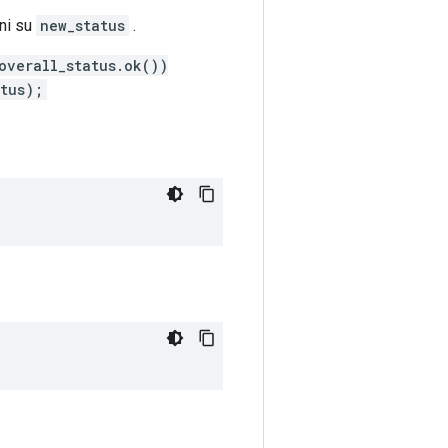
oni su
new_status
.
overall_status.ok())
atus);