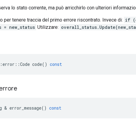
serva lo stato corrente, ma può arricchirlo con ulteriori informazi
er tenere traccia del primo errore riscontrato. Invece di:
if (
s = new_status
Utilizzare:
overall_status.Update(new_st
:
error
::
Code
code
()
const
errore
g
&
error_message
()
const