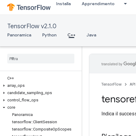
Installa
Apprendimento
TensorFlow v2.1.0
Panoramica
Python
C++
Java
C++
TensorFlow
API
array
_
ops
candidate
_
sampling
_
ops
tensore
control
_
flow
_
ops
core
Indica il succes
Panoramica
tensorflow
::
Client
Session
tensorflow
::
Composite
Op
Scopes