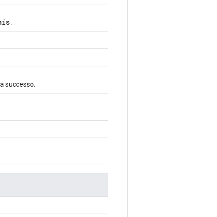
his
.
ica successo.