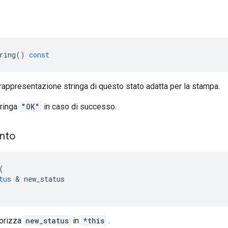
ring
()
const
rappresentazione stringa di questo stato adatta per la stampa.
tringa
"OK"
in caso di successo.
ento
(
tus
&
new_status
orizza
new_status
in
*this
.