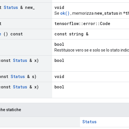
st
Status
& new
_
void
ok()
new_status
*t
Se
, memorizza
in
t
tensorflow::error::Code
e
() const
const string &
bool
Restituisce vero se e solo se lo stato ind
const
Status
& x)
bool
onst
Status
& s)
void
const
Status
& x)
bool
che statiche
Status