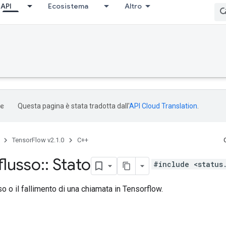
API
Ecosistema
Altro
Questa pagina è stata tradotta dall'
API Cloud Translation
.
TensorFlow v2.1.0
C++
flusso
::
Stato
#include <status
so o il fallimento di una chiamata in Tensorflow.