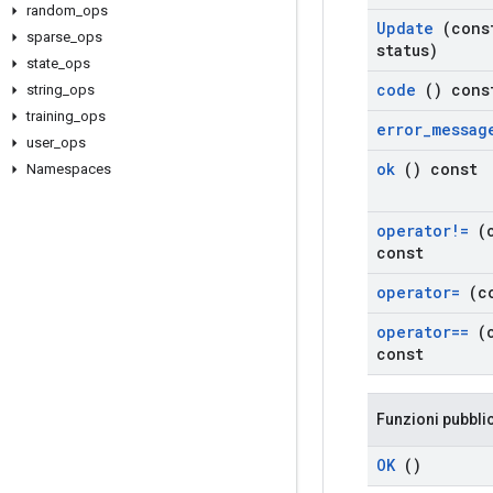
random
_
ops
Update
(con
sparse
_
ops
status)
state
_
ops
code
() cons
string
_
ops
training
_
ops
error
_
messag
user
_
ops
ok
() const
Namespaces
operator!=
(
const
operator=
(c
operator==
(
const
Funzioni pubbli
OK
()