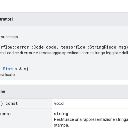
truttori
i successo.
rflow
::
error
::
Code code
,
tensorflow
::
String
Piece msg
n il codice di errore e il messaggio specificati come stringa leggibile 
t
Status
& s)
ecificato.
che
) const
void
const
string
Restituisce una rappresentazione stringa 
stampa.