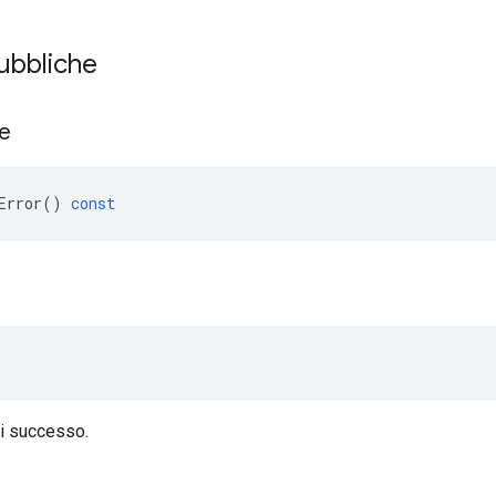
pubbliche
re
Error
()
const
di successo.