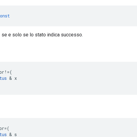
onst
 se e solo se lo stato indica successo.
=
or
!=
(
tus
&
x
or
=
(
tus
&
s