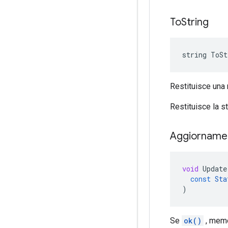
To
String
string
ToSt
Restituisce una 
Restituisce la s
Aggiornam
void
Update
const
Sta
)
Se
ok()
, mem