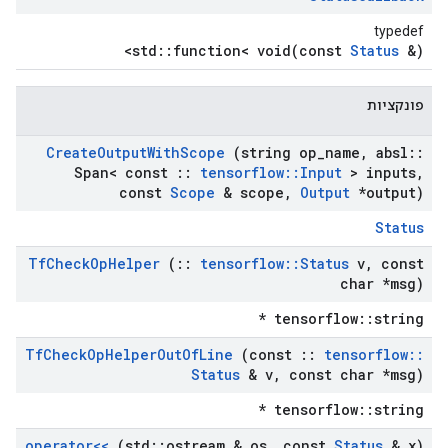
typedef
std::function< void(const
Status
&)>
פונקציות
Create
Output
With
Scope
(string op
_
name
,
absl
::
Span< const
::
tensorflow
::
Input
> inputs
,
const
Scope
& scope
,
Output
*output)
Status
Tf
Check
Op
Helper
(
::
tensorflow
::
Status
v
,
const
char *msg)
tensorflow::string *
Tf
Check
Op
Helper
Out
Of
Line
(const
::
tensorflow
::
Status
& v
,
const char *msg)
tensorflow::string *
operator<<
(std
::
ostream & os
,
const
Status
& x)