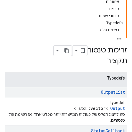
שיעורים
מבנים
מרחבי שמות
Typedefs
רשימת פלט
זרימת טנסור
תַקצִיר
Typedefs
Output
List
typedef
>
std::vector<
Output
סוג לייצוג הפלט של פעולות המייצרות יותר מפלט אחד, או רשימה של
טנסורים.
Status
Callback