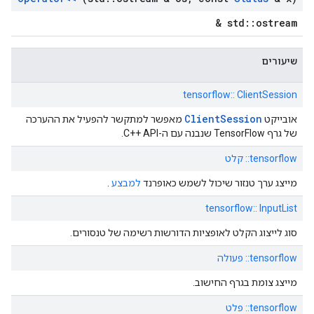
std::ostream &
שיעורים
tensorflow:: ClientSession
ClientSession
אובייקט
מאפשר למתקשר להפעיל את ההערכה
של גרף TensorFlow שנבנה עם ה-C++ API.
tensorflow:: קלט
מייצג ערך טנזור שיכול לשמש כאופרנד
למבצע
.
tensorflow:: InputList
סוג לייצוג הקלט לאופציות הדורשות רשימה של טנסורים.
tensorflow:: פעולה
מייצג צומת בגרף החישוב.
tensorflow:: פלט