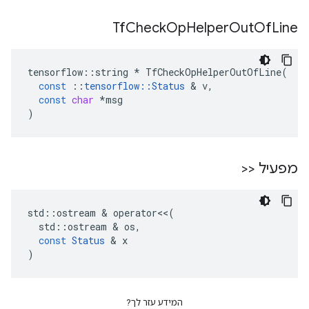
Tf
Check
Op
Helper
Out
Of
Line
tensorflow
::
string
*
TfCheckOpHelperOutOfLine
(
const
::
tensorflow
::
Status
&
v
,
const
char
*
msg
)
מפעיל <<
std
::
ostream
&
operator
<<
(
std
::
ostream
&
os
,
const
Status
&
x
)
המידע עזר לך?