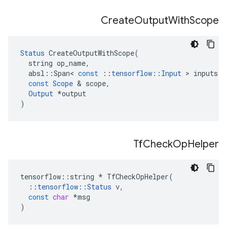
Create
Output
With
Scope
Status
CreateOutputWithScope
(
string
op_name
,
absl
::
Span
<
const
::
tensorflow
::
Input
>
inputs
,
const
Scope
&
scope
,
Output
*
output
)
Tf
Check
Op
Helper
tensorflow
::
string
*
TfCheckOpHelper
(
::
tensorflow
::
Status
v
,
const
char
*
msg
)