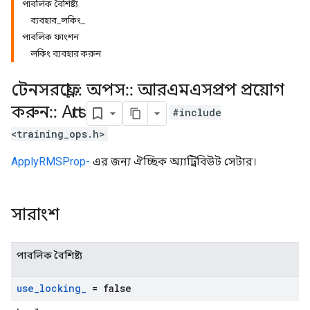
পাবলিক বৈশিষ্ট্য
ব্যবহার_লকিং_
পাবলিক ফাংশন
লকিং ব্যবহার করুন
টেনসরফ্লো
::
অপস
::
আরএমএসপ্রপ প্রয়োগ
করুন
::
Attrs
#include
<training_ops.h>
ApplyRMSProp-
এর জন্য ঐচ্ছিক অ্যাট্রিবিউট সেটার।
সারাংশ
পাবলিক বৈশিষ্ট্য
use
_
locking
_
= false