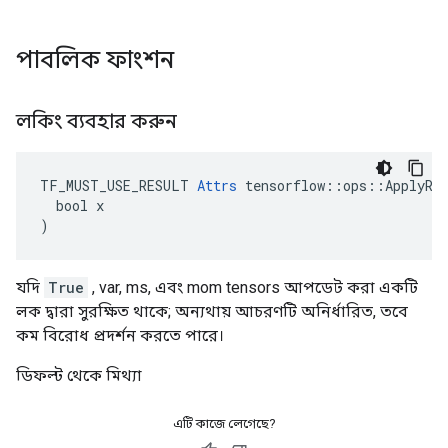
পাবলিক ফাংশন
লকিং ব্যবহার করুন
TF_MUST_USE_RESULT 
Attrs
 tensorflow::ops::ApplyRMS
  bool x

)
যদি
True
, var, ms, এবং mom tensors আপডেট করা একটি
লক দ্বারা সুরক্ষিত থাকে; অন্যথায় আচরণটি অনির্ধারিত, তবে
কম বিরোধ প্রদর্শন করতে পারে।
ডিফল্ট থেকে মিথ্যা
এটি কাজে লেগেছে?