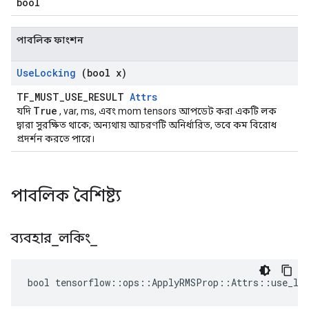
bool
পাবলিক ফাংশন
Use
Locking
(bool x)
TF_MUST_USE_RESULT
Attrs
True
যদি
, var, ms, এবং mom tensors আপডেট করা একটি লক
দ্বারা সুরক্ষিত থাকে; অন্যথায় আচরণটি অনির্ধারিত, তবে কম বিরোধ
প্রদর্শন করতে পারে।
পাবলিক বৈশিষ্ট্য
ব্যবহার
_
লকিং
_
bool tensorflow::ops::ApplyRMSProp::Attrs::use_loc