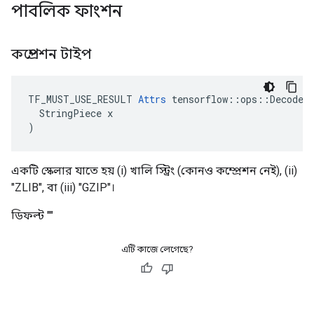
পাবলিক ফাংশন
কম্প্রেশন টাইপ
TF_MUST_USE_RESULT 
Attrs
 tensorflow::ops::DecodeCo
  StringPiece x

)
একটি স্কেলার যাতে হয় (i) খালি স্ট্রিং (কোনও কম্প্রেশন নেই), (ii)
"ZLIB", বা (iii) "GZIP"।
ডিফল্ট ""
এটি কাজে লেগেছে?