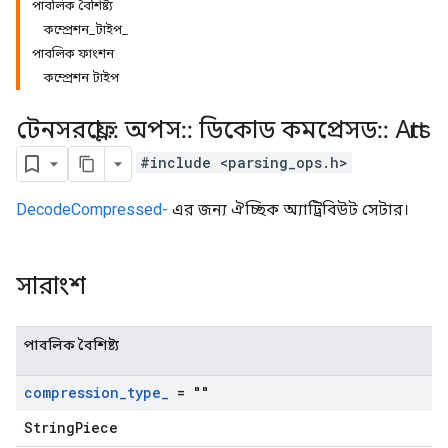
পাবলিক বৈশিষ্ট্য
কম্প্রেশন_টাইপ_
পাবলিক ফাংশন
কম্প্রেশন টাইপ
টেনসরফ্লো
::
অপস
::
ডিকোড কমপ্রেসড
::
Attrs
#include <parsing_ops.h>
DecodeCompressed-
এর জন্য ঐচ্ছিক অ্যাট্রিবিউট সেটার।
সারাংশ
পাবলিক বৈশিষ্ট্য
compression
_
type
_
= ""
StringPiece