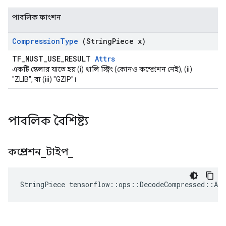
পাবলিক ফাংশন
Compression
Type
(String
Piece x)
TF_MUST_USE_RESULT
Attrs
একটি স্কেলার যাতে হয় (i) খালি স্ট্রিং (কোনও কম্প্রেশন নেই), (ii)
"ZLIB", বা (iii) "GZIP"।
পাবলিক বৈশিষ্ট্য
কম্প্রেশন
_
টাইপ
_
StringPiece
tensorflow
::
ops
::
DecodeCompressed
::
Att