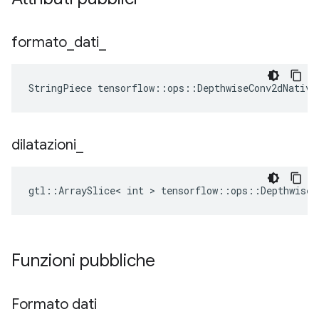
formato
_
dati
_
StringPiece tensorflow::ops::DepthwiseConv2dNative
dilatazioni
_
gtl::ArraySlice< int > tensorflow::ops::DepthwiseC
Funzioni pubbliche
Formato dati