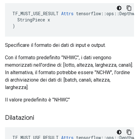
TF_MUST_USE_RESULT 
Attrs
 tensorflow::ops::Depthwis
  StringPiece x

)
Specificare il formato dei dati di input e output.
Con il formato predefinito "NHWC", i dati vengono
memorizzati nell'ordine di: [lotto, altezza, larghezza, canali].
In alternativa, il formato potrebbe essere "NCHW", l'ordine
di archiviazione dei dati di: [batch, canali, altezza,
larghezza].
Il valore predefinito è "NHWC"
Dilatazioni
TF_MUST_USE_RESULT
Attrs
tensorflow
::
ops
::
Depthwi