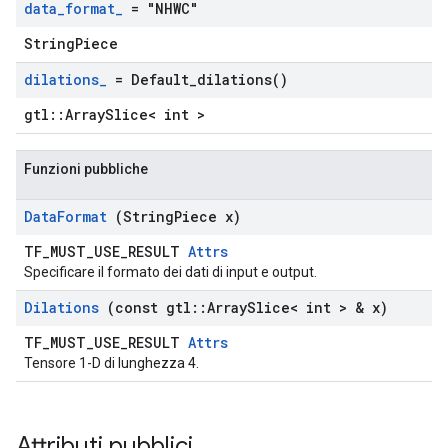
data
_
format
_
= "NHWC"
StringPiece
dilations
_
=
Default_dilations(
)
gtl::ArraySlice< int >
Funzioni pubbliche
Data
Format
(String
Piece x)
TF_MUST_USE_RESULT
Attrs
Specificare il formato dei dati di input e output.
Dilations
(const gtl
::
Array
Slice< int > & x)
TF_MUST_USE_RESULT
Attrs
Tensore 1-D di lunghezza 4.
Attributi pubblici