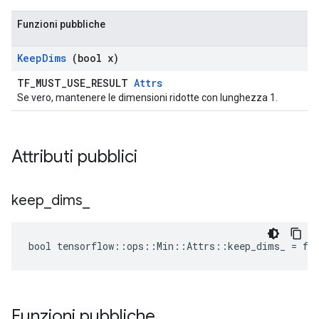
Funzioni pubbliche
Keep
Dims
(bool x)
TF_MUST_USE_RESULT
Attrs
Se vero, mantenere le dimensioni ridotte con lunghezza 1.
Attributi pubblici
keep
_
dims
_
bool tensorflow::ops::Min::Attrs::keep_dims_ = fa
Funzioni pubbliche