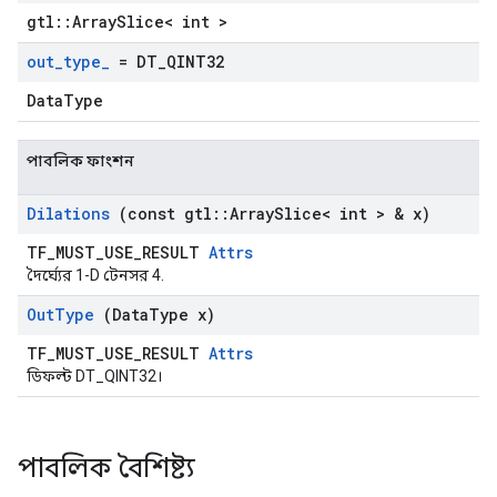
gtl::ArraySlice< int >
out
_
type
_
= DT
_
QINT32
DataType
পাবলিক ফাংশন
Dilations
(const gtl
::
Array
Slice< int > & x)
TF_MUST_USE_RESULT
Attrs
দৈর্ঘ্যের 1-D টেনসর 4.
Out
Type
(Data
Type x)
TF_MUST_USE_RESULT
Attrs
ডিফল্ট DT_QINT32।
পাবলিক বৈশিষ্ট্য