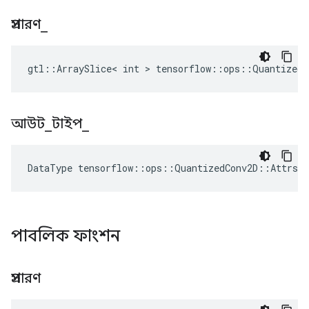
প্রসারণ
_
gtl::ArraySlice< int > tensorflow::ops::QuantizedC
আউট
_
টাইপ
_
DataType
tensorflow
::
ops
::
QuantizedConv2D
::
Attrs
:
পাবলিক ফাংশন
প্রসারণ