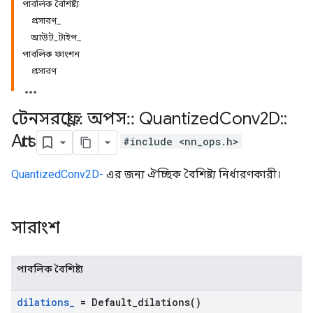
পাবলিক বৈশিষ্ট্য
প্রসারণ_
আউট_টাইপ_
পাবলিক ফাংশন
প্রসারণ
টেনসরফ্লো
::
অপস
::
Quantized
Conv2D
::
Attrs
#include <nn_ops.h>
QuantizedConv2D-
এর জন্য ঐচ্ছিক বৈশিষ্ট্য নির্ধারণকারী।
সারাংশ
পাবলিক বৈশিষ্ট্য
dilations
_
=
Default_dilations(
)