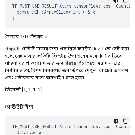
TF_MUST_USE_RESULT
Attrs
tensorflow
::
ops
::
Quantiz
const
gtl
::
ArraySlice
<
int
>
&
x
)
দৈর্ঘ্যের 1-D টেনসর 4.
input
প্রতিটি মাত্রার জন্য প্রসারিত ফ্যাক্টর। k > 1 তে সেট করা
হলে, সেই মাত্রার প্রতিটি ফিল্টার উপাদানের মধ্যে k-1 এড়িয়ে
যাওয়া ঘর থাকবে। মাত্রার ক্রম
data_format
এর মান দ্বারা
নির্ধারিত হয়, বিশদ বিবরণের জন্য উপরে দেখুন। ব্যাচের প্রসারণ
এবং গভীরতার মাত্রা অবশ্যই 1 হতে হবে।
ডিফল্টে [1, 1, 1, 1]
আউটটাইপ
TF_MUST_USE_RESULT 
Attrs
 tensorflow::ops::Quantize
  DataType x
