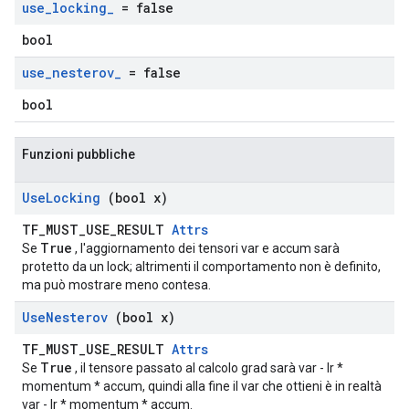
use
_
locking
_
= false
bool
use
_
nesterov
_
= false
bool
Funzioni pubbliche
Use
Locking
(bool x)
TF_MUST_USE_RESULT
Attrs
True
Se
, l'aggiornamento dei tensori var e accum sarà
protetto da un lock; altrimenti il ​​comportamento non è definito,
ma può mostrare meno contesa.
Use
Nesterov
(bool x)
TF_MUST_USE_RESULT
Attrs
True
Se
, il tensore passato al calcolo grad sarà var - lr *
momentum * accum, quindi alla fine il var che ottieni è in realtà
var - lr * momentum * accum.