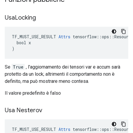
Usa
Locking
TF_MUST_USE_RESULT 
Attrs
 tensorflow::ops::Resource
  bool x

)
Se
True
, l'aggiornamento dei tensori var e accum sarà
protetto da un lock; altrimenti il ​​comportamento non è
definito, ma può mostrare meno contesa.
Il valore predefinito è falso
Usa Nesterov
TF_MUST_USE_RESULT 
Attrs
 tensorflow::ops::Resource