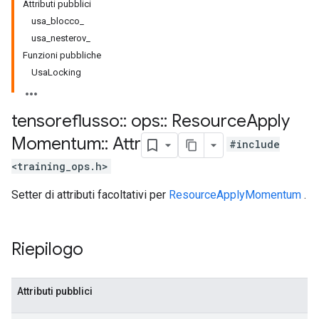
Attributi pubblici
usa_blocco_
usa_nesterov_
Funzioni pubbliche
UsaLocking
tensoreflusso
::
ops
::
Resource
Apply
Momentum
::
Attr
#include
<training_ops.h>
Setter di attributi facoltativi per
ResourceApplyMomentum
.
Riepilogo
Attributi pubblici