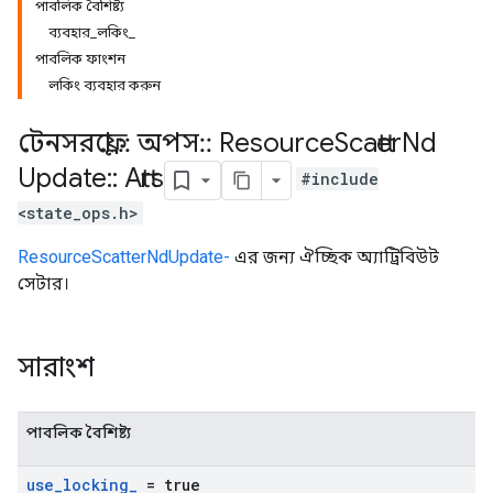
পাবলিক বৈশিষ্ট্য
ব্যবহার_লকিং_
পাবলিক ফাংশন
লকিং ব্যবহার করুন
টেনসরফ্লো
::
অপস
::
Resource
Scatter
Nd
Update
::
Attrs
#include
<state_ops.h>
ResourceScatterNdUpdate-
এর জন্য ঐচ্ছিক অ্যাট্রিবিউট
সেটার।
সারাংশ
পাবলিক বৈশিষ্ট্য
use
_
locking
_
= true