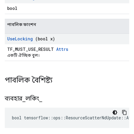
bool
পাবলিক ফাংশন
Use
Locking
(bool x)
TF_MUST_USE_RESULT
Attrs
একটি ঐচ্ছিক বুল।
পাবলিক বৈশিষ্ট্য
ব্যবহার
_
লকিং
_
bool tensorflow::ops::ResourceScatterNdUpdate::Att