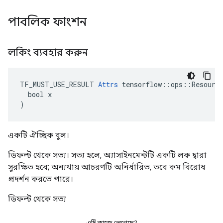
পাবলিক ফাংশন
লকিং ব্যবহার করুন
TF_MUST_USE_RESULT 
Attrs
 tensorflow::ops::Resource
  bool x

)
একটি ঐচ্ছিক বুল।
ডিফল্ট থেকে সত্য। সত্য হলে, অ্যাসাইনমেন্টটি একটি লক দ্বারা
সুরক্ষিত হবে; অন্যথায় আচরণটি অনির্ধারিত, তবে কম বিরোধ
প্রদর্শন করতে পারে।
ডিফল্ট থেকে সত্য
এটি কাজে লেগেছে?