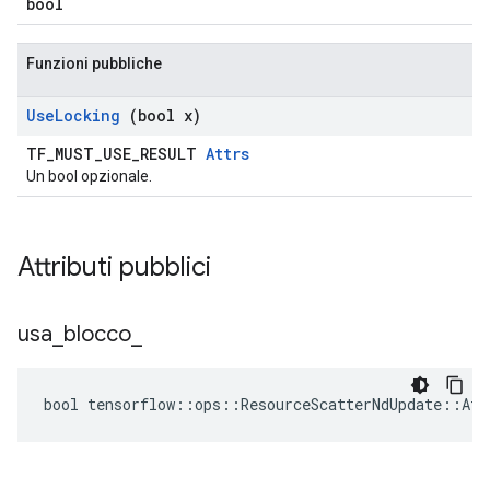
bool
Funzioni pubbliche
Use
Locking
(bool x)
TF_MUST_USE_RESULT
Attrs
Un bool opzionale.
Attributi pubblici
usa
_
blocco
_
bool tensorflow::ops::ResourceScatterNdUpdate::Att