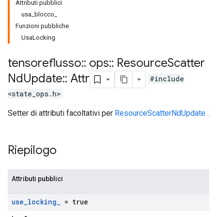
Attributi pubblici
usa_blocco_
Funzioni pubbliche
UsaLocking
tensoreflusso
::
ops
::
Resource
Scatter
Nd
Update
::
Attr
#include
<state_ops.h>
Setter di attributi facoltativi per
ResourceScatterNdUpdate
.
Riepilogo
Attributi pubblici
use
_
locking
_
= true