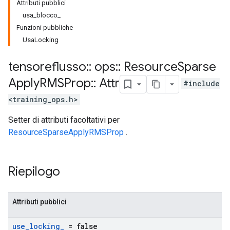
Attributi pubblici
usa_blocco_
Funzioni pubbliche
UsaLocking
tensoreflusso
::
ops
::
Resource
Sparse
Apply
RMSProp
::
Attr
#include
<training_ops.h>
Setter di attributi facoltativi per
ResourceSparseApplyRMSProp
.
Riepilogo
Attributi pubblici
use
_
locking
_
= false