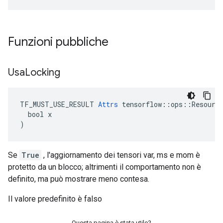
Funzioni pubbliche
Usa
Locking
TF_MUST_USE_RESULT 
Attrs
 tensorflow::ops::Resource
  bool x

)
Se
True
, l'aggiornamento dei tensori var, ms e mom è
protetto da un blocco; altrimenti il ​​comportamento non è
definito, ma può mostrare meno contesa.
Il valore predefinito è falso
Questa pagina è stata utile?