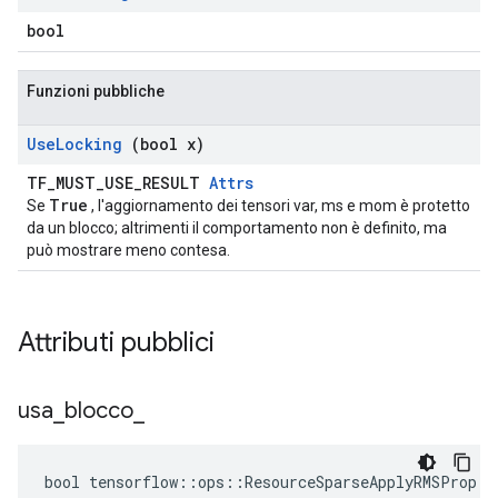
bool
Funzioni pubbliche
Use
Locking
(bool x)
TF_MUST_USE_RESULT
Attrs
True
Se
, l'aggiornamento dei tensori var, ms e mom è protetto
da un blocco; altrimenti il ​​comportamento non è definito, ma
può mostrare meno contesa.
Attributi pubblici
usa
_
blocco
_
bool tensorflow::ops::ResourceSparseApplyRMSProp::