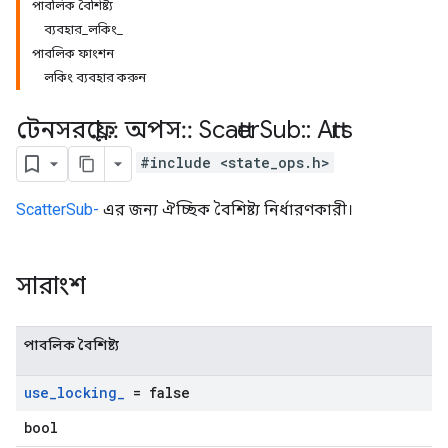
পাবলিক বৈশিষ্ট্য
ব্যবহার_লকিং_
পাবলিক ফাংশন
লকিং ব্যবহার করুন
টেনসরফ্লো
::
অপস
::
Scatter
Sub
::
Attrs
#include <state_ops.h>
ScatterSub-
এর জন্য ঐচ্ছিক বৈশিষ্ট্য নির্ধারণকারী।
সারাংশ
পাবলিক বৈশিষ্ট্য
use
_
locking
_
= false
bool