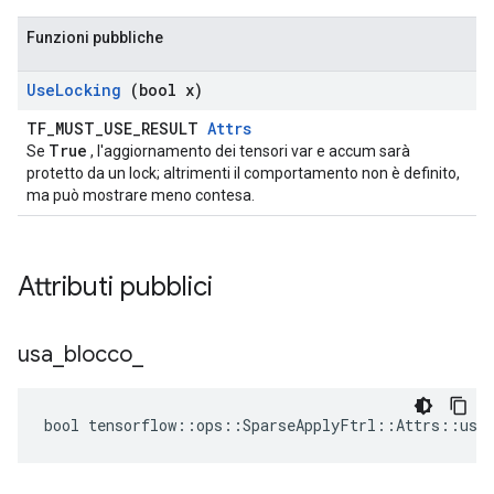
Funzioni pubbliche
Use
Locking
(bool x)
TF_MUST_USE_RESULT
Attrs
True
Se
, l'aggiornamento dei tensori var e accum sarà
protetto da un lock; altrimenti il ​​comportamento non è definito,
ma può mostrare meno contesa.
Attributi pubblici
usa
_
blocco
_
bool tensorflow::ops::SparseApplyFtrl::Attrs::use_