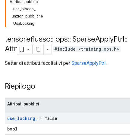
Attributi pubblici
usa_blocco_
Funzioni pubbliche
UsaLocking
tensoreflusso
::
ops
::
Sparse
Apply
Ftrl
::
Attr
#include <training_ops.h>
Setter di attributi facoltativi per
SparseApplyFtrl
.
Riepilogo
Attributi pubblici
use
_
locking
_
= false
bool