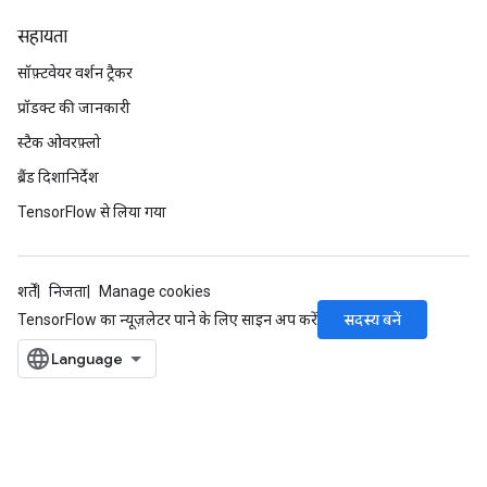
सहायता
सॉफ़्टवेयर वर्शन ट्रैकर
प्रॉडक्ट की जानकारी
स्टैक ओवरफ़्लो
ब्रैंड दिशानिर्देश
TensorFlow से लिया गया
शर्तें
निजता
Manage cookies
सदस्य बनें
TensorFlow का न्यूज़लेटर पाने के लिए साइन अप करें