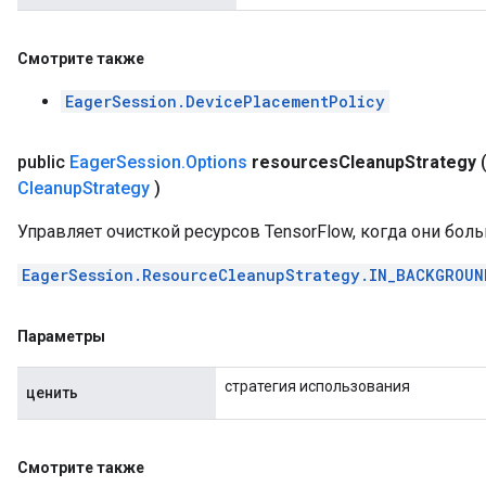
Смотрите также
EagerSession.DevicePlacementPolicy
public
Eager
Session
.
Options
resources
Cleanup
Strategy
Cleanup
Strategy
)
Управляет очисткой ресурсов TensorFlow, когда они бол
EagerSession.ResourceCleanupStrategy.IN_BACKGROUN
Параметры
стратегия использования
ценить
Смотрите также