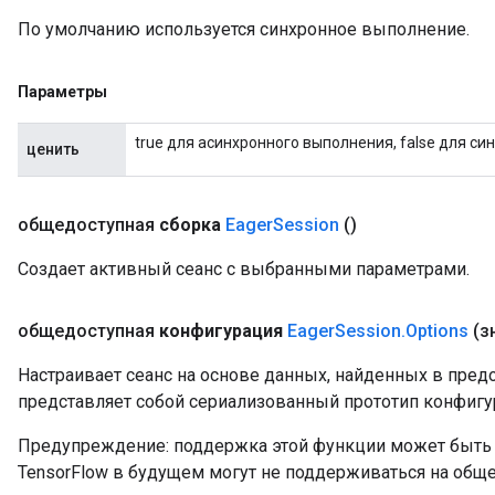
По умолчанию используется синхронное выполнение.
Параметры
true для асинхронного выполнения, false для си
ценить
общедоступная
сборка
Eager
Session
()
Создает активный сеанс с выбранными параметрами.
общедоступная
конфигурация
Eager
Session
.
Options
(з
Настраивает сеанс на основе данных, найденных в пре
представляет собой сериализованный прототип конфигур
Предупреждение: поддержка этой функции может быть 
TensorFlow в будущем могут не поддерживаться на общ