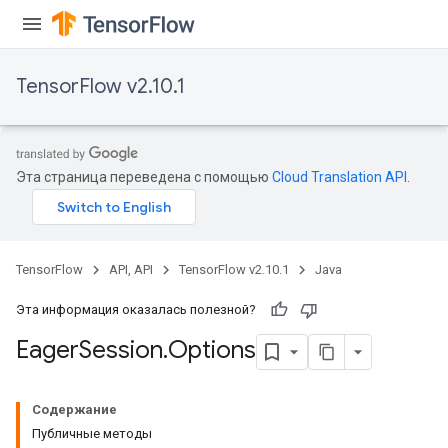
TensorFlow v2.10.1
Эта страница переведена с помощью
Cloud Translation API
.
TensorFlow
API, API
TensorFlow v2.10.1
Java
Эта информация оказалась полезной?
Eager
Session
.
Options
Содержание
Публичные методы