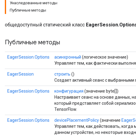
Унаследованные методы
Публичные методы
общедоступный статический класс
EagerSession.Option
Публичные методы
EagerSession.Options
асинхронный
(логическое значение)
Управляет тем, как фактически выполн
EagerSession
строить
()
Создает активный сеанс с выбранными
EagerSession.Options
конфигурация
(значение byte[])
Настраивает сеанс на основе данных, 
который представляет собой сериализ
TensorFlow.
EagerSession.Options
devicePlacementPolicy
(значение
EagerS
Управляет тем, как действовать, когд
данном устройстве, но некоторые входн