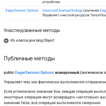
устройстве.
EagerSession.Options
resourcesCleanupStrategy
(значение
Eag
Управляет очисткой ресурсов TensorFlo
Унаследованные методы
Из класса java.lang.Object
Публичные методы
public
Eager
Session
.
Options
асинхронный
(логическое 
Управляет тем, как фактически выполняются отправлен
Если установлено значение true, каждая операция выпол
некоторые операции могут возвращать «неготовые» вы
значение false, все операции выполняются синхронно.