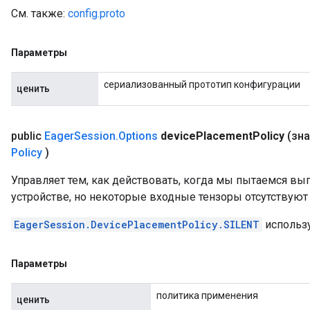
См. также:
config.proto
Параметры
сериализованный прототип конфигурации
ценить
public
Eager
Session
.
Options
device
Placement
Policy
(зн
Policy
)
Управляет тем, как действовать, когда мы пытаемся в
устройстве, но некоторые входные тензоры отсутствуют 
EagerSession.DevicePlacementPolicy.SILENT
использу
Параметры
политика применения
ценить