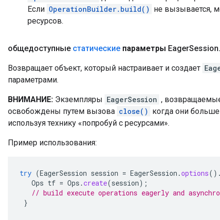
Если
OperationBuilder.build()
не вызывается, м
ресурсов.
общедоступные
статические
параметры
Eager
Session
Возвращает объект, который настраивает и создает
Eag
параметрами.
ВНИМАНИЕ:
Экземпляры
EagerSession
, возвращаемые
освобождены путем вызова
close()
когда они больше 
используя технику «попробуй с ресурсами».
Пример использования:
try
(
EagerSession
session
=
EagerSession
.
options
()
Ops
tf
=
Ops
.
create
(
session
);
// build execute operations eagerly and asynchro
}