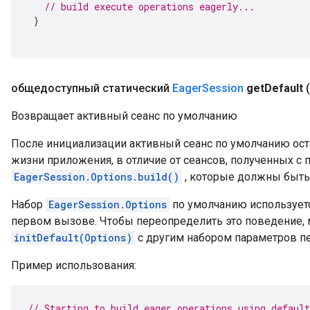
// build execute operations eagerly...
}
общедоступный статический
Eager
Session
get
Default
(
Возвращает активный сеанс по умолчанию
После инициализации активный сеанс по умолчанию ост
жизни приложения, в отличие от сеансов, полученных 
EagerSession.Options.build()
, которые должны быть
Набор
EagerSession.Options
по умолчанию используетс
первом вызове. Чтобы переопределить это поведение,
initDefault(Options)
с другим набором параметров п
Пример использования:
// Starting to build eager operations using default