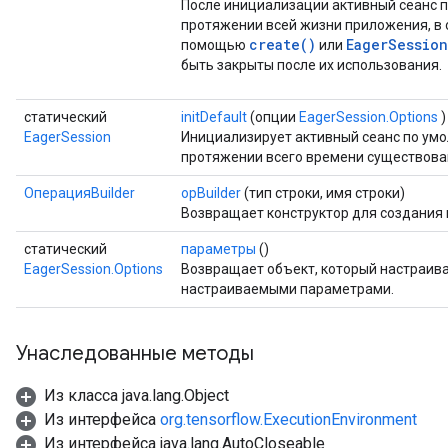
После инициализации активный сеанс п
протяжении всей жизни приложения, в о
create()
EagerSession
помощью
или
быть закрыты после их использования.
статический
initDefault
(опции
EagerSession.Options
)
EagerSession
Инициализирует активный сеанс по умо
протяжении всего времени существова
ОперацияBuilder
opBuilder
(тип строки, имя строки)
Возвращает конструктор для создания
статический
параметры
()
EagerSession.Options
Возвращает объект, который настраива
настраиваемыми параметрами.
Унаследованные методы
Из класса java.lang.Object
Из интерфейса
org.tensorflow.ExecutionEnvironment
Из интерфейса java.lang.AutoCloseable