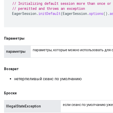
// Initializing default session more than once or
// permitted and throws an exception
EagerSession
.
initDefault
(
EagerSession
.
options
().
a
Параметры
параметры, которые можно использовать для 
параметры
Возврат
нетерпеливый сеанс по умолчанию
Броски
если сеанс по умолчанию уж
IllegalStateException