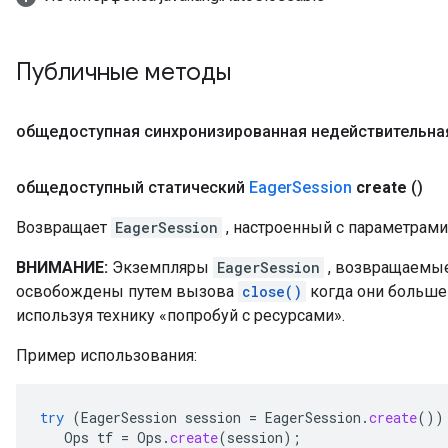
Публичные методы
общедоступная синхронизированная недействительна
общедоступный статический
Eager
Session
create
()
Возвращает
EagerSession
, настроенный с параметрами
ВНИМАНИЕ:
Экземпляры
EagerSession
, возвращаемые
освобождены путем вызова
close()
когда они больше 
используя технику «попробуй с ресурсами».
Пример использования:
try
(
EagerSession
session
=
EagerSession
.
create
())
Ops
tf
=
Ops
.
create
(
session
);