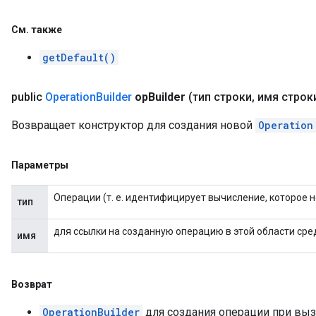
См
.
также
getDefault()
public
Operation
Builder
op
Builder
(тип строки
,
имя строк
Возвращает конструктор для создания новой
Operation
Параметры
Операции (т. е. идентифицирует вычисление, которое
тип
для ссылки на созданную операцию в этой области сре
имя
Возврат
OperationBuilder
для создания операции при вы