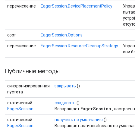
перечисление
EagerSession.DevicePlacementPolicy
Управ
пытае
устро
отсут
сорт
EagerSession.Options
перечисление
EagerSession.ResourceCleanupStrategy
Управ
они б
Публичные методы
синхронизированная
закрывать
()
пустота
статический
создавать
()
EagerSession
EagerSession
Возвращает
, настроен
статический
получить по умолчанию
()
EagerSession
Возвращает активный сеанс по умолча