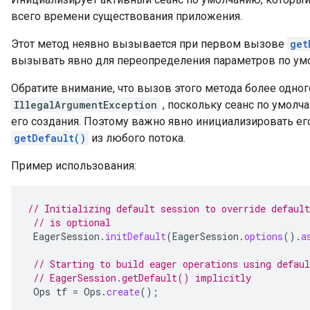
всего времени существования приложения.
Этот метод неявно вызывается при первом вызове
get
вызывать явно для переопределения параметров по ум
Обратите внимание, что вызов этого метода более одно
IllegalArgumentException
, поскольку сеанс по умолч
его создания. Поэтому важно явно инициализировать 
getDefault()
из любого потока.
Пример использования:
// Initializing default session to override default
// is optional
EagerSession
.
initDefault
(
EagerSession
.
options
().
a
// Starting to build eager operations using defaul
// EagerSession.getDefault() implicitly
Ops
tf
=
Ops
.
create
();