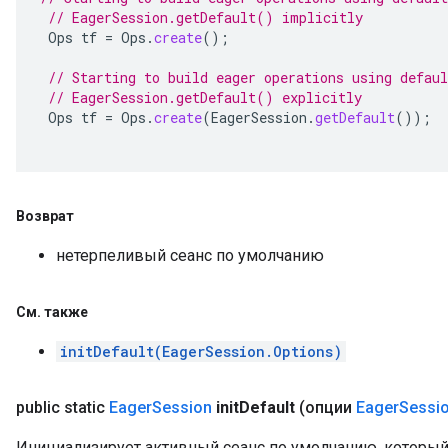
// EagerSession.getDefault() implicitly
Ops
tf
=
Ops
.
create
();
// Starting to build eager operations using defaul
// EagerSession.getDefault() explicitly
Ops
tf
=
Ops
.
create
(
EagerSession
.
getDefault
());
Возврат
нетерпеливый сеанс по умолчанию
См
.
также
initDefault(EagerSession.Options)
public static
Eager
Session
init
Default
(опции
Eager
Sessi
Инициализирует активный сеанс по умолчанию, который