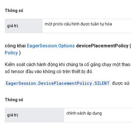
Thông số
một proto cấu hình được tuần tự hóa
giá trị
công khai
Eager
Session
.
Options
device
Placement
Policy
Policy
)
Kiểm soát cách hành động khi chúng ta cố gắng chạy một thao t
số tensor đầu vào không có trên thiết bị đó.
EagerSession.DevicePlacementPolicy.SILENT
được sử 
Thông số
chính sách áp dụng
giá trị