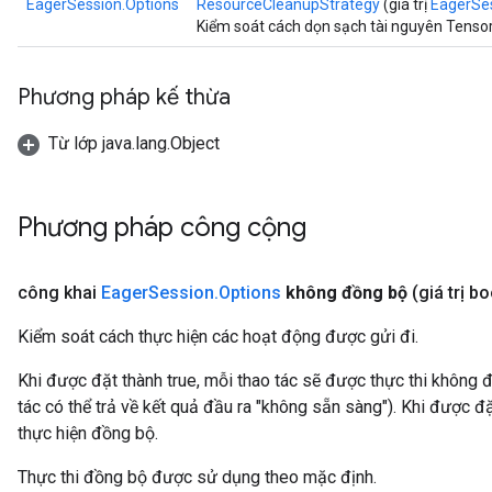
EagerSession.Options
ResourceCleanupStrategy
(giá trị
EagerSe
Kiểm soát cách dọn sạch tài nguyên Tensor
Phương pháp kế thừa
Từ lớp java.lang.Object
Phương pháp công cộng
công khai
Eager
Session
.
Options
không đồng bộ
(giá trị b
Kiểm soát cách thực hiện các hoạt động được gửi đi.
Khi được đặt thành true, mỗi thao tác sẽ được thực thi không
tác có thể trả về kết quả đầu ra "không sẵn sàng"). Khi được đặ
thực hiện đồng bộ.
Thực thi đồng bộ được sử dụng theo mặc định.