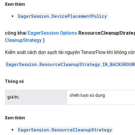
Xem thêm
EagerSession.DevicePlacementPolicy
công khai
Eager
Session
.
Options
Resource
Cleanup
Strate
Cleanup
Strategy
)
Kiểm soát cách dọn sạch tài nguyên TensorFlow khi không còn 
EagerSession.ResourceCleanupStrategy.IN_BACKGROUN
Thông số
chiến lược sử dụng
giá trị
Xem thêm
EagerSession.ResourceCleanupStrategy