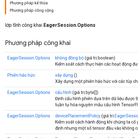
Phương pháp kế thừa
Phương pháp công cộng
lớp tĩnh công khai
EagerSession.Options
Phương pháp công khai
EagerSession.Options
không đồng bộ
(giá trị boolean)
Kiểm soát cách thực hiện các hoạt động đượ
Phiên háo hức
xây dựng
()
Xây dựng một phiên háo hức với các tùy ch
EagerSession.Options
cấu hình
(giá trị byte[])
Định cấu hình phiên dựa trên dữ liệu được
tuần tự hóa nguyên mẫu cấu hình TensorFl
EagerSession.Options
devicePlacementPolicy
(giá trị
EagerSessi
Kiểm soát cách hành động khi chúng ta cố g
định nhưng một số tensor đầu vào không có 