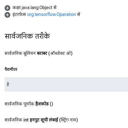
कक्षा java.lang.Object से
इंटरफ़ेस
org.tensorflow.Operation
से
सार्वजनिक तरीके
सार्वजनिक बूलियन
बराबर
(ऑब्जेक्ट ओ)
पैरामीटर
हे
सार्वजनिक पूर्णांक
हैशकोड
()
सार्वजनिक int
इनपुट सूची लंबाई
(स्ट्रिंग नाम)