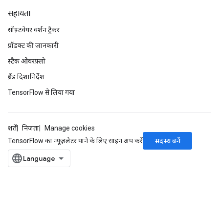
सहायता
सॉफ़्टवेयर वर्शन ट्रैकर
प्रॉडक्ट की जानकारी
स्टैक ओवरफ़्लो
ब्रैंड दिशानिर्देश
TensorFlow से लिया गया
शर्तें
निजता
Manage cookies
सदस्य बनें
TensorFlow का न्यूज़लेटर पाने के लिए साइन अप करें