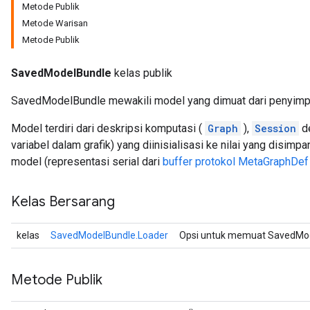
Metode Publik
Metode Warisan
Metode Publik
SavedModelBundle
kelas publik
SavedModelBundle mewakili model yang dimuat dari penyimp
Model terdiri dari deskripsi komputasi (
Graph
),
Session
de
variabel dalam grafik) yang diinisialisasi ke nilai yang disim
model (representasi serial dari
buffer protokol MetaGraphDef
Kelas Bersarang
kelas
SavedModelBundle.Loader
Opsi untuk memuat SavedMod
Metode Publik