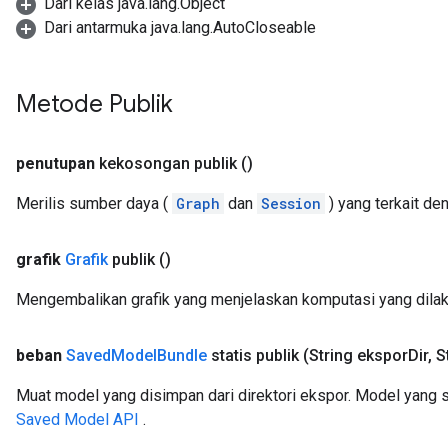
Dari kelas java.lang.Object
Dari antarmuka java.lang.AutoCloseable
Metode Publik
penutupan
kekosongan publik
()
Merilis sumber daya (
Graph
dan
Session
) yang terkait de
grafik
Grafik
publik
()
Mengembalikan grafik yang menjelaskan komputasi yang dilak
beban
Saved
Model
Bundle
statis publik
(String ekspor
Dir
,
St
Muat model yang disimpan dari direktori ekspor. Model yang
Saved Model API
.