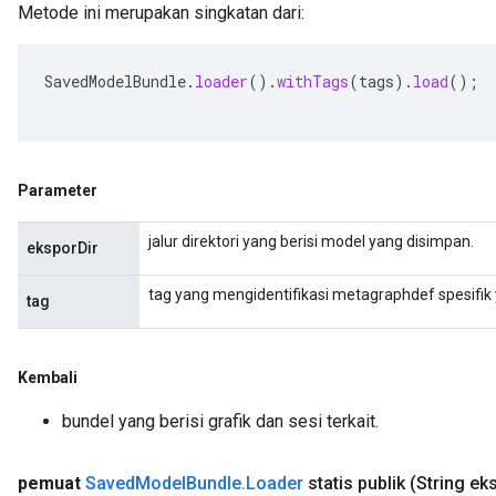
Metode ini merupakan singkatan dari:
SavedModelBundle
.
loader
().
withTags
(
tags
).
load
();
Parameter
jalur direktori yang berisi model yang disimpan.
eksporDir
tag yang mengidentifikasi metagraphdef spesifik
tag
Kembali
bundel yang berisi grafik dan sesi terkait.
pemuat
Saved
Model
Bundle
.
Loader
statis publik
(String ek