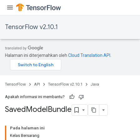
TensorFlow v2.10.1
Halaman ini diterjemahkan oleh
Cloud Translation API
.
TensorFlow
API
TensorFlow v2.10.1
Java
Apakah informasi ini membantu?
Saved
Model
Bundle
Pada halaman ini
Kelas Bersarang