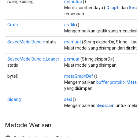
ruang kosong
menutup
()
Graph
Ses
Merilis sumber daya (
dan
tersimpan.
Grafik
grafik
()
Mengembalikan grafik yang menjelask
SavedModelBundle
statis
memuat
(String eksporDir, String... ta
Muat model yang disimpan dari direkto
SavedModelBundle.Loader
pemuat
(String eksporDir)
statis
Muat model yang disimpan.
byte[]
metaGraphDef
()
Mengembalikan
buffer protokol Met
yang disimpan.
Sidang
sesi
()
Session
Mengembalikan
untuk mel
Metode Warisan