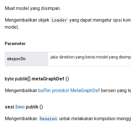
Muat model yang disimpan.
Mengembalikan objek
Loader
yang dapat mengatur opsi kon
model,
Parameter
jalur direktori yang berisi model yang disim
eksporDir
byte publik[]
meta
Graph
Def
()
Mengembalikan
buffer protokol MetaGraphDef
berseri yang t
sesi
Sesi
publik
()
Mengembalikan
Session
untuk melakukan komputasi mengg