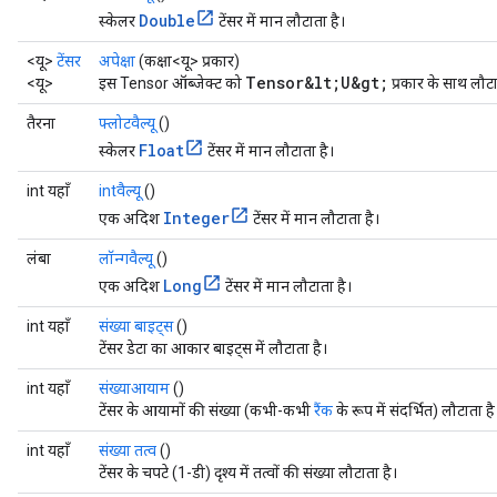
Double
स्केलर
टेंसर में मान लौटाता है।
<यू>
टेंसर
अपेक्षा
(कक्षा<यू> प्रकार)
Tensor&lt;U&gt;
<यू>
इस Tensor ऑब्जेक्ट को
प्रकार के साथ लौटात
तैरना
फ्लोटवैल्यू
()
Float
स्केलर
टेंसर में मान लौटाता है।
int यहाँ
intवैल्यू
()
Integer
एक अदिश
टेंसर में मान लौटाता है।
लंबा
लॉन्गवैल्यू
()
Long
एक अदिश
टेंसर में मान लौटाता है।
int यहाँ
संख्या बाइट्स
()
टेंसर डेटा का आकार बाइट्स में लौटाता है।
int यहाँ
संख्याआयाम
()
टेंसर के आयामों की संख्या (कभी-कभी
रैंक
के रूप में संदर्भित) लौटाता है
int यहाँ
संख्या तत्व
()
टेंसर के चपटे (1-डी) दृश्य में तत्वों की संख्या लौटाता है।