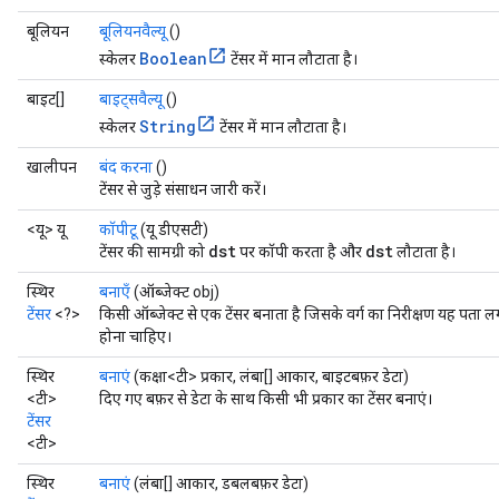
बूलियन
बूलियनवैल्यू
()
Boolean
स्केलर
टेंसर में मान लौटाता है।
बाइट[]
बाइट्सवैल्यू
()
String
स्केलर
टेंसर में मान लौटाता है।
खालीपन
बंद करना
()
टेंसर से जुड़े संसाधन जारी करें।
<यू> यू
कॉपीटू
(यू डीएसटी)
dst
dst
टेंसर की सामग्री को
पर कॉपी करता है और
लौटाता है।
स्थिर
बनाएँ
(ऑब्जेक्ट obj)
टेंसर
<?>
किसी ऑब्जेक्ट से एक टेंसर बनाता है जिसके वर्ग का निरीक्षण यह पता लगा
होना चाहिए।
स्थिर
बनाएं
(कक्षा<टी> प्रकार, लंबा[] आकार, बाइटबफ़र डेटा)
<टी>
दिए गए बफ़र से डेटा के साथ किसी भी प्रकार का टेंसर बनाएं।
टेंसर
<टी>
स्थिर
बनाएं
(लंबा[] आकार, डबलबफ़र डेटा)