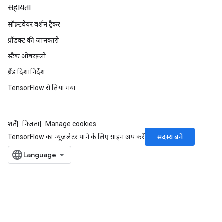
सहायता
सॉफ़्टवेयर वर्शन ट्रैकर
प्रॉडक्ट की जानकारी
स्टैक ओवरफ़्लो
ब्रैंड दिशानिर्देश
TensorFlow से लिया गया
शर्तें
निजता
Manage cookies
सदस्य बनें
TensorFlow का न्यूज़लेटर पाने के लिए साइन अप करें