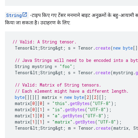
String
-टाइप किए गए टेंसर मनमाने बाइट अनुक्रमों के बहु-आयामी 
किया जा सकता है। उदाहरण के लिए:
// Valid: A String tensor.
Tensor&lt
;
String&gt
;
s
=
Tensor
.
create
(
new
byte
[]
// Java Strings will need to be encoded into a byt
String
mystring
=
"foo"
;
Tensor&lt
;
String&gt
;
s
=
Tensor
.
create
(
mystring
.
g
// Valid: Matrix of String tensors.
// Each element might have a different length.
byte
[][][]
matrix
=
new
byte
[
2
][
2
][]
;
matrix
[
0
][
0
]
=
"this"
.
getBytes
(
"UTF-8"
);
matrix
[
0
][
1
]
=
"is"
.
getBytes
(
"UTF-8"
);
matrix
[
1
][
0
]
=
"a"
.
getBytes
(
"UTF-8"
);
matrix
[
1
][
1
]
=
"matrix"
.
getBytes
(
"UTF-8"
);
Tensor&lt
;
String&gt
;
m
=
Tensor
.
create
(
matrix
,
S