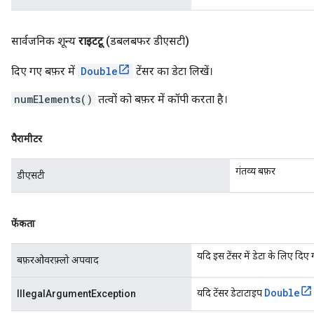
सार्वजनिक शून्य
राइटटू
(डबलबफर डीएसटी)
दिए गए बफ़र में
Double
टेंसर का डेटा लिखें।
numElements()
तत्वों को बफ़र में कॉपी करता है।
पैरामीटर
गंतव्य बफ़र
डीएसटी
फेंकता
यदि इस टेंसर में डेटा के लिए दिए ग
बफ़रओवरफ़्लो अपवाद
Double
यदि टेंसर डेटाटाइप
IllegalArgumentException