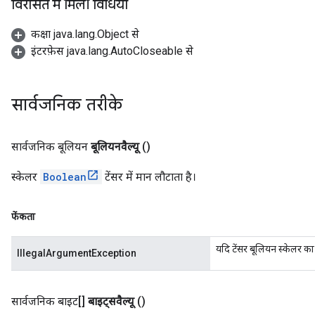
विरासत में मिली विधियाँ
कक्षा java.lang.Object से
इंटरफ़ेस java.lang.AutoCloseable से
सार्वजनिक तरीके
सार्वजनिक बूलियन
बूलियनवैल्यू
()
स्केलर
Boolean
टेंसर में मान लौटाता है।
फेंकता
यदि टेंसर बूलियन स्केलर का 
IllegalArgumentException
सार्वजनिक बाइट[]
बाइट्सवैल्यू
()