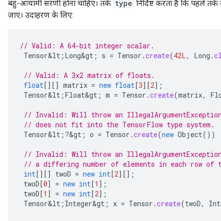
बहु-आयामी सरणी होना चाहिए। तर्क
type
निर्दिष्ट करता है कि पहले तर
जाए। उदाहरण के लिए:
// Valid: A 64-bit integer scalar.
Tensor&lt
;
Long&gt
;
s
=
Tensor
.
create
(
42L
,
Long
.
c
// Valid: A 3x2 matrix of floats.
float
[][]
matrix
=
new
float
[
3
][
2
]
;
Tensor&lt
;
Float&gt
;
m
=
Tensor
.
create
(
matrix
,
Fl
// Invalid: Will throw an IllegalArgumentExceptio
// does not fit into the TensorFlow type system.
Tensor&lt
;
?
&
gt
;
o
=
Tensor
.
create
(
new
Object
())
// Invalid: Will throw an IllegalArgumentExceptio
// a differing number of elements in each row of 
int
[][]
twoD
=
new
int
[
2
][]
;
twoD
[
0
]
=
new
int
[
1
]
;
twoD
[
1
]
=
new
int
[
2
]
;
Tensor&lt
;
Integer&gt
;
x
=
Tensor
.
create
(
twoD
,
Int