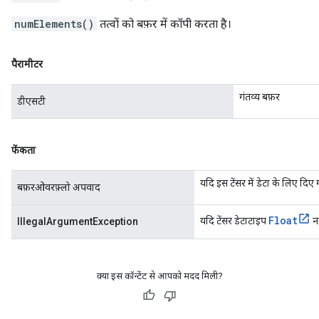
numElements()
तत्वों को बफ़र में कॉपी करता है।
पैरामीटर
गंतव्य बफ़र
डीएसटी
फेंकता
यदि इस टेंसर में डेटा के लिए दिए ग
बफ़रओवरफ़्लो अपवाद
Float
यदि टेंसर डेटाटाइप
नह
IllegalArgumentException
क्या इस कॉन्टेंट से आपको मदद मिली?