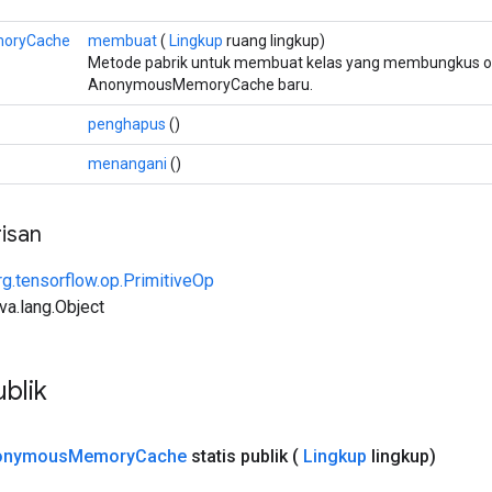
oryCache
membuat
(
Lingkup
ruang lingkup)
Metode pabrik untuk membuat kelas yang membungkus o
AnonymousMemoryCache baru.
penghapus
()
menangani
()
isan
rg.tensorflow.op.PrimitiveOp
ava.lang.Object
blik
onymous
Memory
Cache
statis publik
(
Lingkup
lingkup)