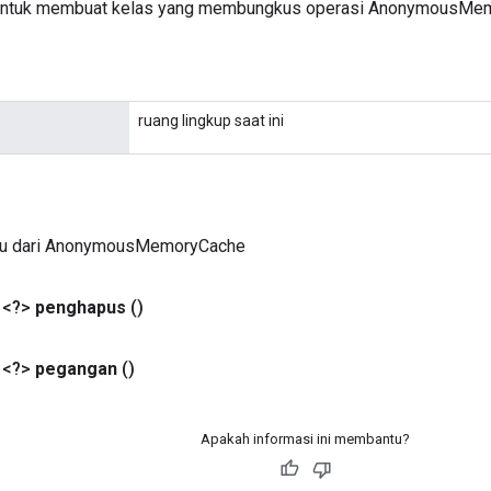
untuk membuat kelas yang membungkus operasi AnonymousMem
ruang lingkup saat ini
ru dari AnonymousMemoryCache
 <?>
penghapus
()
 <?>
pegangan
()
Apakah informasi ini membantu?