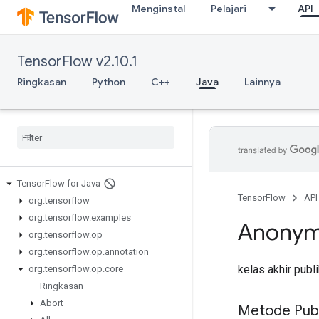
Menginstal
Pelajari
API
TensorFlow v2.10.1
Ringkasan
Python
C++
Java
Lainnya
Tensor
Flow for Java
TensorFlow
API
org
.
tensorflow
org
.
tensorflow
.
examples
Anony
org
.
tensorflow
.
op
org
.
tensorflow
.
op
.
annotation
kelas akhir publ
org
.
tensorflow
.
op
.
core
Ringkasan
Abort
Metode Publ