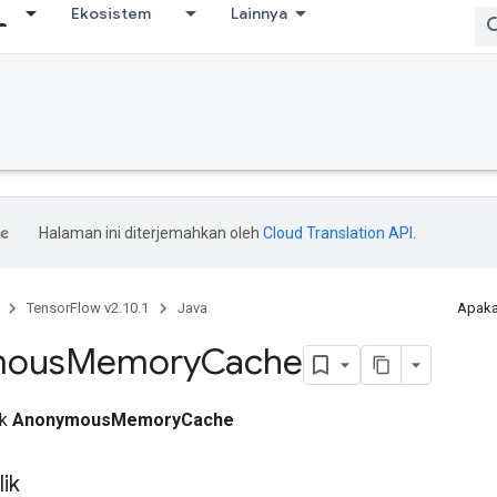
Ekosistem
Lainnya
Halaman ini diterjemahkan oleh
Cloud Translation API
.
TensorFlow v2.10.1
Java
Apaka
mous
Memory
Cache
ik
AnonymousMemoryCache
ik