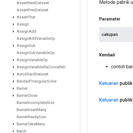
Metode pabrik 
Assert
Next
Dataset
Assert
Prev
Dataset
Assert
That
Parameter
Assign
Assign
Add
cakupan
Assign
Add
Variable
Op
Assign
Sub
Assign
Sub
Variable
Op
Kembali
Assign
Variable
Op
contoh ba
Assign
Variable
Xla
Concat
ND
Auto
Shard
Dataset
Banded
Triangular
Solve
Keluaran
publik
Barrier
Barrier
Close
Keluaran
publik
Barrier
Incomplete
Size
Barrier
Insert
Many
Barrier
Ready
Size
Barrier
Take
Many
Batch