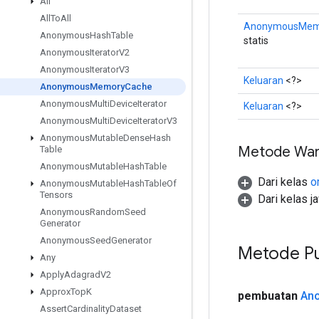
All
All
To
All
AnonymousMem
Anonymous
Hash
Table
statis
Anonymous
Iterator
V2
Anonymous
Iterator
V3
Keluaran
<?>
Anonymous
Memory
Cache
Anonymous
Multi
Device
Iterator
Keluaran
<?>
Anonymous
Multi
Device
Iterator
V3
Anonymous
Mutable
Dense
Hash
Metode War
Table
Anonymous
Mutable
Hash
Table
Dari kelas
o
Anonymous
Mutable
Hash
Table
Of
Tensors
Dari kelas j
Anonymous
Random
Seed
Generator
Anonymous
Seed
Generator
Metode Pu
Any
Apply
Adagrad
V2
Approx
Top
K
pembuatan
An
Assert
Cardinality
Dataset