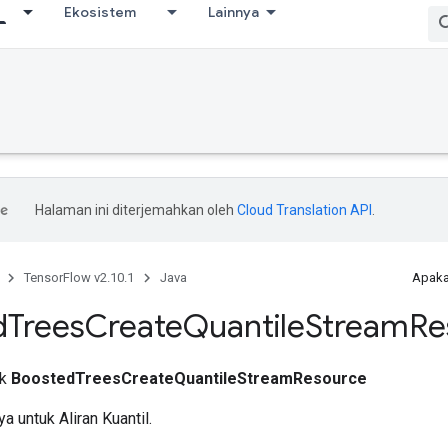
Ekosistem
Lainnya
Halaman ini diterjemahkan oleh
Cloud Translation API
.
TensorFlow v2.10.1
Java
Apaka
d
Trees
Create
Quantile
Stream
Re
ik
BoostedTreesCreateQuantileStreamResource
 untuk Aliran Kuantil.