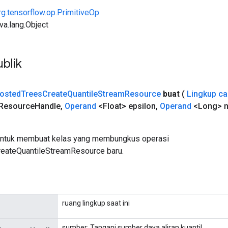
rg.tensorflow.op.PrimitiveOp
ava.lang.Object
blik
osted
Trees
Create
Quantile
Stream
Resource
buat
(
Lingkup c
Resource
Handle
,
Operand
<Float> epsilon
,
Operand
<Long> 
untuk membuat kelas yang membungkus operasi
eateQuantileStreamResource baru.
ruang lingkup saat ini
sumber; Tangani sumber daya aliran kuantil.