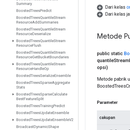
Summary
Dari kelas
o
Boosted
Trees
Predict
Dari kelas j
Boosted
Trees
Quantile
Stream
Resource
Add
Summaries
Boosted
Trees
Quantile
Stream
Resource
Deserialize
Metode Pu
Boosted
Trees
Quantile
Stream
Resource
Flush
Boosted
Trees
Quantile
Stream
public static
Bo
Resource
Get
Bucket
Boundaries
quantile
Stream
Boosted
Trees
Quantile
Stream
opsi)
Resource
Handle
Op
Boosted
Trees
Serialize
Ensemble
Metode pabrik 
Boosted
Trees
Sparse
Aggregate
BoostedTreesCr
Stats
Boosted
Trees
Sparse
Calculate
Best
Feature
Split
Parameter
Boosted
Trees
Training
Predict
Boosted
Trees
Update
Ensemble
cakupan
Boosted
Trees
Update
Ensemble
V2
Broadcast
Dynamic
Shape