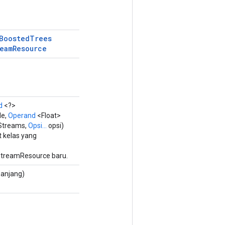
Boosted
Trees
eam
Resource
d
<?>
le,
Operand
<Float>
Streams,
Opsi...
opsi)
 kelas yang
treamResource baru.
anjang)