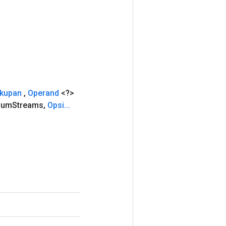
akupan
,
Operand
<?>
num
Streams
,
Opsi
.
.
.