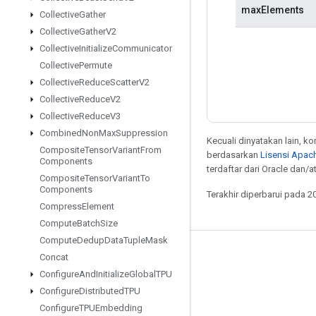
maxElements
Collective
Gather
Collective
Gather
V2
Collective
Initialize
Communicator
Collective
Permute
Collective
Reduce
Scatter
V2
Collective
Reduce
V2
Collective
Reduce
V3
Combined
Non
Max
Suppression
Kecuali dinyatakan lain, k
Composite
Tensor
Variant
From
berdasarkan
Lisensi Apach
Components
terdaftar dari Oracle dan/
Composite
Tensor
Variant
To
Components
Terakhir diperbarui pada 2
Compress
Element
Compute
Batch
Size
Compute
Dedup
Data
Tuple
Mask
Tetap terhubung
Concat
Configure
And
Initialize
Global
TPU
Blog
Configure
Distributed
TPU
Forum
Configure
TPUEmbedding