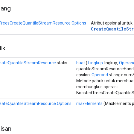
rang
TreesCreateQuantileStreamResource.Options
Atribut opsional untuk
Create
Quantile
Str
ik
eateQuantileStreamResource
statis
buat
(
Lingkup
lingkup,
Operan
quantileStreamResourceHand
epsilon,
Operand
<Long> num
Metode pabrik untuk membuat
membungkus operasi
BoostedTreesCreateQuantileS
eateQuantileStreamResource.Options
maxElements
(MaxElements p
isan