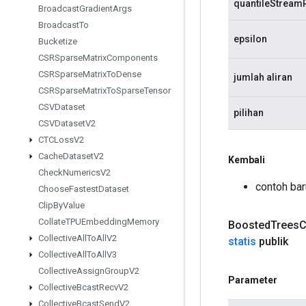
quantileStream
Broadcast
Gradient
Args
Broadcast
To
epsilon
Bucketize
CSRSparse
Matrix
Components
CSRSparse
Matrix
To
Dense
jumlah aliran
CSRSparse
Matrix
To
Sparse
Tensor
CSVDataset
pilihan
CSVDataset
V2
CTCLoss
V2
Cache
Dataset
V2
Kembali
Check
Numerics
V2
contoh ba
Choose
Fastest
Dataset
Clip
By
Value
Collate
TPUEmbedding
Memory
Boosted
Trees
C
Collective
All
To
All
V2
statis
publik
Collective
All
To
All
V3
Collective
Assign
Group
V2
Parameter
Collective
Bcast
Recv
V2
Collective
Bcast
Send
V2