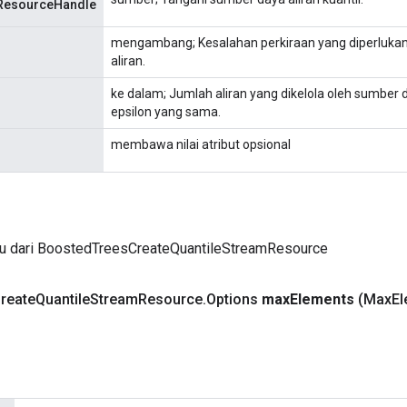
ResourceHandle
mengambang; Kesalahan perkiraan yang diperlukan
aliran.
ke dalam; Jumlah aliran yang dikelola oleh sumber 
epsilon yang sama.
membawa nilai atribut opsional
ru dari BoostedTreesCreateQuantileStreamResource
reate
Quantile
Stream
Resource
.
Options
max
Elements
(Max
El