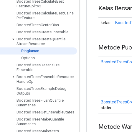
Boosted
Trees
Calculate
Best
Feature
Split
V2
Kelas Bersa
Boosted
Trees
Calculate
Best
Gains
Per
Feature
kelas
Boosted
Boosted
Trees
Center
Bias
Boosted
Trees
Create
Ensemble
Boosted
Trees
Create
Quantile
Stream
Resource
Metode Publ
Ringkasan
Options
BoostedTreesCr
Boosted
Trees
Deserialize
Ensemble
Boosted
Trees
Ensemble
Resource
Handle
Op
Boosted
Trees
Example
Debug
Outputs
Boosted
Trees
Flush
Quantile
BoostedTreesCr
Summaries
statis
Boosted
Trees
Get
Ensemble
States
Boosted
Trees
Make
Quantile
Summaries
Metode War
Boosted
Trees
Make
Stats