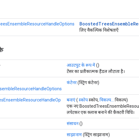
Boosted
Trees
Ensemble
Re
reesEnsembleResourceHandleOptions
लिए वैकल्पिक विशेषताएँ
के
>
आउटपुट के रूप में
()
टेंसर का प्रतीकात्मक हैंडल लौटाता है।
कंटेनर
(स्ट्रिंग कंटेनर)
sembleResourceHandleOptions
esEnsembleResourceHandleOp
बनाएं
(
स्कोप
स्कोप,
विकल्प...
विकल्प)
एक नए BoostedTreesEnsembleResou
लपेटकर एक क्लास बनाने की फ़ैक्टरी विधि।
संसाधन
()
साझानाम
(स्ट्रिंग साझानाम)