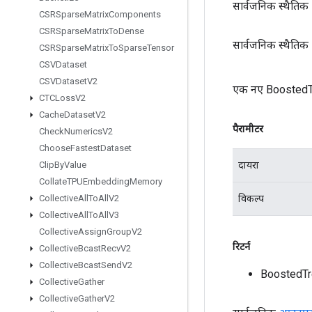
सार्वजनिक स्थैतिक
CSRSparse
Matrix
Components
CSRSparse
Matrix
To
Dense
सार्वजनिक स्थैतिक
CSRSparse
Matrix
To
Sparse
Tensor
CSVDataset
CSVDataset
V2
एक नए BoostedTr
CTCLoss
V2
Cache
Dataset
V2
पैरामीटर
Check
Numerics
V2
Choose
Fastest
Dataset
दायरा
Clip
By
Value
Collate
TPUEmbedding
Memory
विकल्प
Collective
All
To
All
V2
Collective
All
To
All
V3
Collective
Assign
Group
V2
रिटर्न
Collective
Bcast
Recv
V2
Collective
Bcast
Send
V2
BoostedTr
Collective
Gather
Collective
Gather
V2