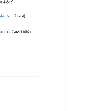
रिंग कंटेनर)
विकल्प
.
.
.
विकल्प)
की फ़ैक्टरी विधि।