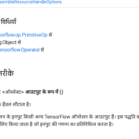
sembleResourceHandleOptions
 विधियाँ
sorflow.op.PrimitiveOp
से
ng.Object से
tensorflow.Operand
से
तरीके
ट
<ऑब्जेक्ट>
आउटपुट के रूप में
()
क हैंडल लौटाता है।
न के इनपुट किसी अन्य TensorFlow ऑपरेशन के आउटपुट हैं। इस पद्धति क
के लिए किया जाता है जो इनपुट की गणना का प्रतिनिधित्व करता है।