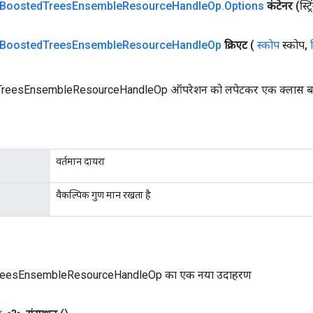
Boosted
Trees
Ensemble
Resource
Handle
Op
.
Options
कंटेनर
(स्ट्
Boosted
Trees
Ensemble
Resource
Handle
Op
क्रिएट
(
स्कोप
स्कोप
,
eesEnsembleResourceHandleOp ऑपरेशन को लपेटकर एक क्लास बनाने 
वर्तमान दायरा
वैकल्पिक गुण मान रखता है
eesEnsembleResourceHandleOp का एक नया उदाहरण