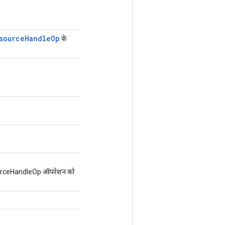
source
Handle
Op
के
rceHandleOp ऑपरेशन को