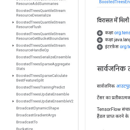
BoostedTreesEn
Resource
Add
Summaries
Boosted
Trees
Quantile
Stream
Resource
Deserialize
विरासत में मिली
Boosted
Trees
Quantile
Stream
Resource
Flush
कक्षा
org.ten
Boosted
Trees
Quantile
Stream
Resource
Get
Bucket
Boundaries
कक्षा java.la
Boosted
Trees
Quantile
Stream
इंटरफ़ेस
org.
Resource
Handle
Op
Boosted
Trees
Serialize
Ensemble
Boosted
Trees
Sparse
Aggregate
सार्वजनिक 
Stats
Boosted
Trees
Sparse
Calculate
Best
Feature
Split
सार्वजनिक
आउटपु
Boosted
Trees
Training
Predict
Boosted
Trees
Update
Ensemble
टेंसर का प्रतीकात्म
Boosted
Trees
Update
Ensemble
V2
Broadcast
Dynamic
Shape
TensorFlow संचाल
Broadcast
Gradient
Args
हैंडल प्राप्त करने 
Broadcast
To
Bucketize