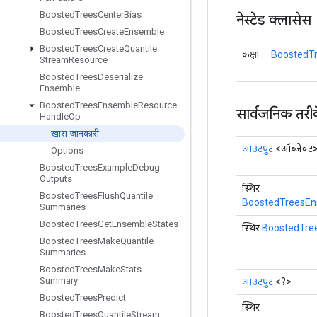
Boosted
Trees
Center
Bias
नेस्टेड क्लासेस
Boosted
Trees
Create
Ensemble
Boosted
Trees
Create
Quantile
कक्षा
BoostedT
Stream
Resource
Boosted
Trees
Deserialize
Ensemble
Boosted
Trees
Ensemble
Resource
सार्वजनिक तरी
Handle
Op
खास जानकारी
आउटपुट
<ऑब्जेक्ट
Options
Boosted
Trees
Example
Debug
Outputs
स्थिर
Boosted
Trees
Flush
Quantile
BoostedTreesEn
Summaries
Boosted
Trees
Get
Ensemble
States
स्थिर
BoostedTre
Boosted
Trees
Make
Quantile
Summaries
Boosted
Trees
Make
Stats
Summary
आउटपुट
<?>
Boosted
Trees
Predict
स्थिर
Boosted
Trees
Quantile
Stream