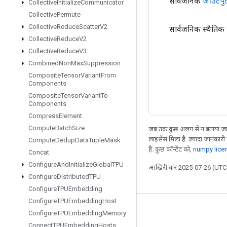
सार्वजनिक
आउटपु
Collective
Initialize
Communicator
Collective
Permute
Collective
Reduce
Scatter
V2
सार्वजनिक स्थैतिक
Collective
Reduce
V2
Collective
Reduce
V3
Combined
Non
Max
Suppression
Composite
Tensor
Variant
From
Components
Composite
Tensor
Variant
To
Components
Compress
Element
Compute
Batch
Size
जब तक कुछ अलग से न बताया जाए
लाइसेंस मिला है. ज़्यादा जानकारी
Compute
Dedup
Data
Tuple
Mask
है. कुछ कॉन्टेंट को,
numpy lice
Concat
Configure
And
Initialize
Global
TPU
आखिरी बार 2025-07-26 (UTC)
Configure
Distributed
TPU
Configure
TPUEmbedding
Configure
TPUEmbedding
Host
जुड़े रहें
Configure
TPUEmbedding
Memory
Connect
TPUEmbedding
Hosts