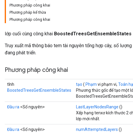
Phương pháp công khai
Phương pháp kế thừa
Phương pháp công khai
lớp cuối cùng công khai
BoostedTreesGetEnsembleStates
Truy xuất mã thông báo tem tài nguyên tổng hợp cây, số lượng 
đang phát triển.
Flush
Phương pháp công khai
eHandleOp
tĩnh
tạo
(
Phạm
vi phạm vi,
Toán h
BoostedTreesGetEnsembleStates
Phương thức gốc để tạo một l
BoostedTreesGetEnsembleSta
Đầu ra
<Số nguyên>
LastLayerNodesRange
()
ureSplit
Xếp hạng tenxơ kích thước 2 ch
lớp mới nhất.
Đầu ra
<Số nguyên>
numAttemptedLayers
()