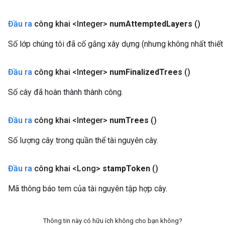
Đầu ra
công khai <Integer>
num
Attempted
Layers
()
Số lớp chúng tôi đã cố gắng xây dựng (nhưng không nhất thiết 
Đầu ra
công khai <Integer>
num
Finalized
Trees
()
Số cây đã hoàn thành thành công.
Đầu ra
công khai <Integer>
num
Trees
()
Số lượng cây trong quần thể tài nguyên cây.
Đầu ra
công khai <Long>
stamp
Token
()
Mã thông báo tem của tài nguyên tập hợp cây.
Thông tin này có hữu ích không cho bạn không?