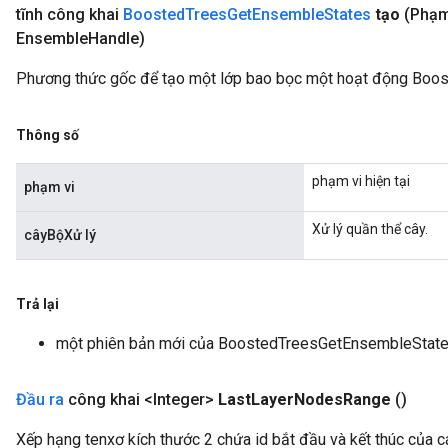
tĩnh công khai
Boosted
Trees
Get
Ensemble
States
tạo
(Phạm
Ensemble
Handle)
Phương thức gốc để tạo một lớp bao bọc một hoạt động Boo
Thông số
phạm vi hiện tại
phạm vi
Xử lý quần thể cây.
câyBộXử lý
Trả lại
một phiên bản mới của BoostedTreesGetEnsembleStat
Đầu ra
công khai <Integer>
Last
Layer
Nodes
Range
()
Xếp hạng tenxơ kích thước 2 chứa id bắt đầu và kết thúc của cá