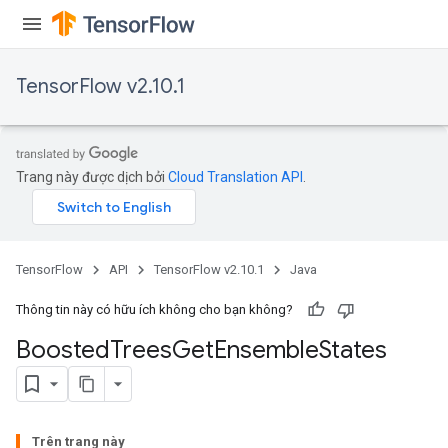
TensorFlow v2.10.1
t
Trang này được dịch bởi
Cloud Translation API
.
TensorFlow
API
TensorFlow v2.10.1
Java
source
Thông tin này có hữu ích không cho bạn không?
leOp
Boosted
Trees
Get
Ensemble
States
Trên trang này