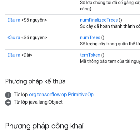
Số lớp chúng tôi đã cố gắng x
công).
Đầu ra
<Số nguyên>
numFinalizedTrees
()
Số cây đã hoàn thành thành c
Đầu ra
<Số nguyên>
numTrees
()
Số lượng cây trong quần thể tà
Đầu ra
<Dài>
temToken
()
Mã thông báo tem của tài nguy
Phương pháp kế thừa
Từ lớp
org.tensorflow.op.PrimitiveOp
Từ lớp java.lang.Object
Phương pháp công khai