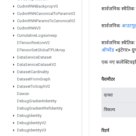
Cudnn
RNNBackprop
V3
सार्वजनिक स्थैतिक
Cudnn
RNNCanonical
To
Params
V2
Cudnn
RNNParams
To
Canonical
V2
सार्वजनिक
आउटपु
Cudnn
RNNV3
Cumulative
Logsumexp
सार्वजनिक स्थैतिक
DTensor
Restore
V2
ऑपरेंड
<इंटेगर> ग्र
DTensor
Set
Global
TPUArray
Data
Service
Dataset
एक नए कलेक्टिवइन
Data
Service
Dataset
V2
Dataset
Cardinality
पैरामीटर
Dataset
From
Graph
Dataset
To
Graph
V2
Dawsn
दायरा
Debug
Gradient
Identity
Debug
Gradient
Ref
Identity
विकल्प
Debug
Identity
Debug
Identity
V2
Debug
Identity
V3
रिटर्न