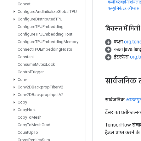
कलेक्टिवइनिशियला
Concat
कम्युनिकेटर.ऑप्शंस
Configure
And
Initialize
Global
TPU
Configure
Distributed
TPU
Configure
TPUEmbedding
विरासत में मिली
Configure
TPUEmbedding
Host
कक्षा
org.ten
Configure
TPUEmbedding
Memory
कक्षा java.la
Connect
TPUEmbedding
Hosts
इंटरफ़ेस
org.
Constant
Consume
Mutex
Lock
Control
Trigger
सार्वजनिक 
Conv
Conv2DBackprop
Filter
V2
Conv2DBackprop
Input
V2
सार्वजनिक
आउटपु
Copy
Copy
Host
टेंसर का प्रतीकात्म
Copy
To
Mesh
TensorFlow संचाल
Copy
To
Mesh
Grad
हैंडल प्राप्त करने 
Count
Up
To
Cross
Replica
Sum