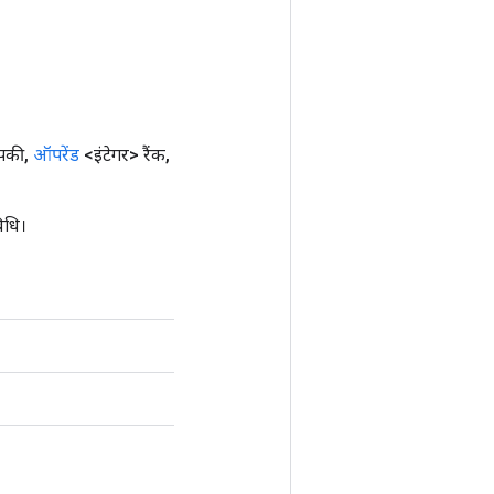
ुपकी
,
ऑपरेंड
<इंटेगर> रैंक
,
िधि।