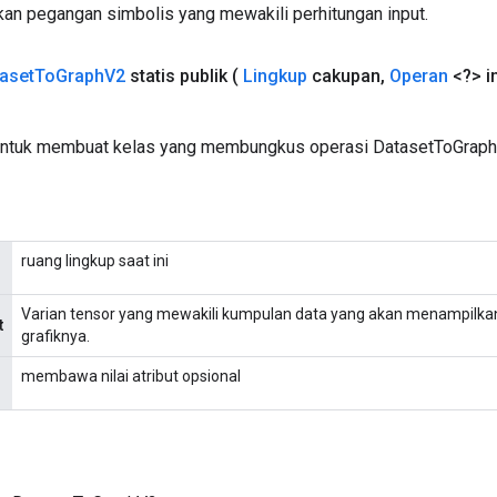
an pegangan simbolis yang mewakili perhitungan input.
aset
To
Graph
V2
statis publik
(
Lingkup
cakupan
,
Operan
<?> i
untuk membuat kelas yang membungkus operasi DatasetToGraph
ruang lingkup saat ini
Varian tensor yang mewakili kumpulan data yang akan menampilkan
t
grafiknya.
membawa nilai atribut opsional