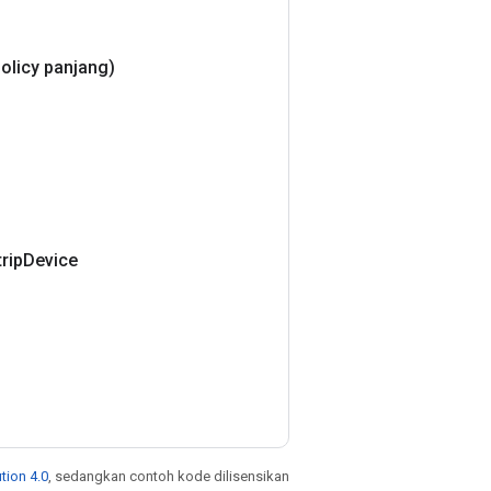
olicy panjang)
rip
Device
tion 4.0
, sedangkan contoh kode dilisensikan