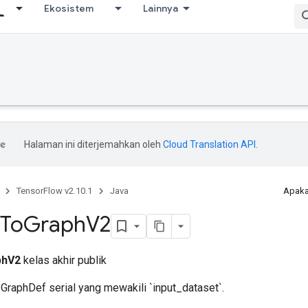
Ekosistem
Lainnya
Halaman ini diterjemahkan oleh
Cloud Translation API
.
TensorFlow v2.10.1
Java
Apaka
To
Graph
V2
phV2
kelas akhir publik
raphDef serial yang mewakili `input_dataset`.