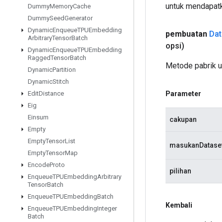
untuk mendapatk
Dummy
Memory
Cache
Dummy
Seed
Generator
Dynamic
Enqueue
TPUEmbedding
pembuatan
Dat
Arbitrary
Tensor
Batch
opsi)
Dynamic
Enqueue
TPUEmbedding
Ragged
Tensor
Batch
Metode pabrik 
Dynamic
Partition
Dynamic
Stitch
Parameter
Edit
Distance
Eig
Einsum
cakupan
Empty
Empty
Tensor
List
masukanDatase
Empty
Tensor
Map
Encode
Proto
pilihan
Enqueue
TPUEmbedding
Arbitrary
Tensor
Batch
Enqueue
TPUEmbedding
Batch
Kembali
Enqueue
TPUEmbedding
Integer
Batch