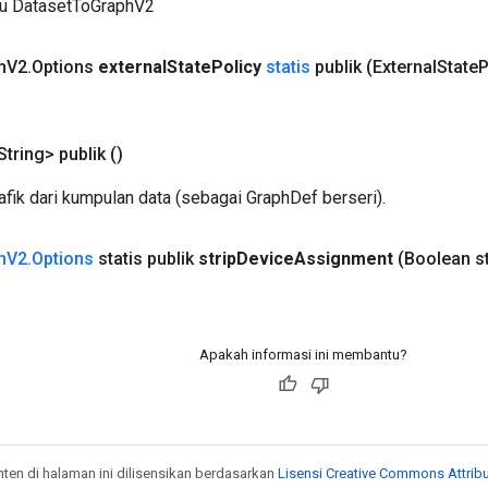
ru DatasetToGraphV2
h
V2
.
Options
external
State
Policy
statis
publik
(External
State
P
tring> publik
()
fik dari kumpulan data (sebagai GraphDef berseri).
h
V2
.
Options
statis publik
strip
Device
Assignment
(Boolean st
Apakah informasi ini membantu?
onten di halaman ini dilisensikan berdasarkan
Lisensi Creative Commons Attribu