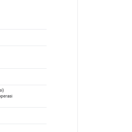
i)
perasi