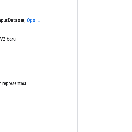
nput
Dataset
,
Opsi
.
.
.
V2 baru.
 representasi