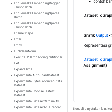
contoh ba
Enqueue
TPUEmbedding
Ragged
Tensor
Batch
Enqueue
TPUEmbedding
Sparse
Dataset
To
Grap
Batch
Enqueue
TPUEmbedding
Sparse
Tensor
Batch
Ensure
Shape
Grafik
Output
<S
Enter
Representasi gra
Erfinv
Euclidean
Norm
Execute
TPUEmbedding
Partitioner
Dataset
To
Grap
Exit
Assignment)
Expand
Dims
Experimental
Auto
Shard
Dataset
Experimental
Bytes
Produced
Stats
Dataset
Experimental
Choose
Fastest
Dataset
Experimental
Dataset
Cardinality
Experimental
Dataset
To
TFRecord
Kecuali dinyatakan lain, k