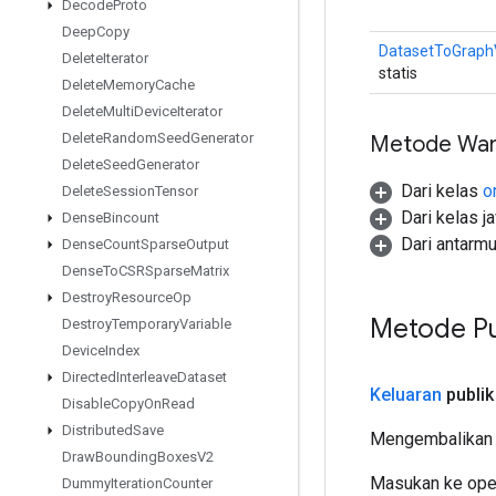
Decode
Proto
Deep
Copy
DatasetToGraph
Delete
Iterator
statis
Delete
Memory
Cache
Delete
Multi
Device
Iterator
Delete
Random
Seed
Generator
Metode War
Delete
Seed
Generator
Dari kelas
o
Delete
Session
Tensor
Dari kelas j
Dense
Bincount
Dari antarm
Dense
Count
Sparse
Output
Dense
To
CSRSparse
Matrix
Destroy
Resource
Op
Metode Pu
Destroy
Temporary
Variable
Device
Index
Directed
Interleave
Dataset
Keluaran
publik
Disable
Copy
On
Read
Distributed
Save
Mengembalikan 
Draw
Bounding
Boxes
V2
Masukan ke oper
Dummy
Iteration
Counter