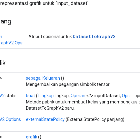
epresentasi grafik untuk `input_dataset`.
rang
Dataset
To
Graph
V2
n
Atribut opsional untuk
raphV2.Opsi
ik
>
sebagai Keluaran
()
Mengembalikan pegangan simbolik tensor.
V2
statis
buat
(
Lingkup
lingkup,
Operan
<?> inputDataset,
Opsi...
ops
Metode pabrik untuk membuat kelas yang membungkus o
DatasetToGraphV2 baru.
V2.Options
externalStatePolicy
(ExternalStatePolicy panjang)
>
grafik
()