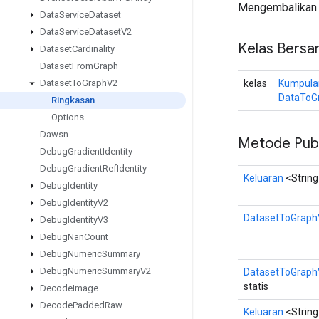
Mengembalikan r
Data
Service
Dataset
Data
Service
Dataset
V2
Kelas Bersa
Dataset
Cardinality
Dataset
From
Graph
kelas
Kumpula
Dataset
To
Graph
V2
DataToG
Ringkasan
Options
Dawsn
Metode Publ
Debug
Gradient
Identity
Debug
Gradient
Ref
Identity
Keluaran
<String
Debug
Identity
Debug
Identity
V2
DatasetToGraph
Debug
Identity
V3
Debug
Nan
Count
Debug
Numeric
Summary
Debug
Numeric
Summary
V2
DatasetToGraph
statis
Decode
Image
Decode
Padded
Raw
Keluaran
<String