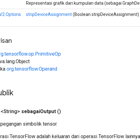
Representasi grafik dari kumpulan data (sebagai GraphDef
V2.Options
stripDeviceAssignment
(Boolean stripDeviceAssignment)
isan
rg.tensorflow.op.PrimitiveOp
ava.lang.Object
uka
org.tensorflow.Operand
blik
 <String>
sebagai
Output
()
pegangan simbolik tensor.
asi TensorFlow adalah keluaran dari operasi TensorFlow lainnya