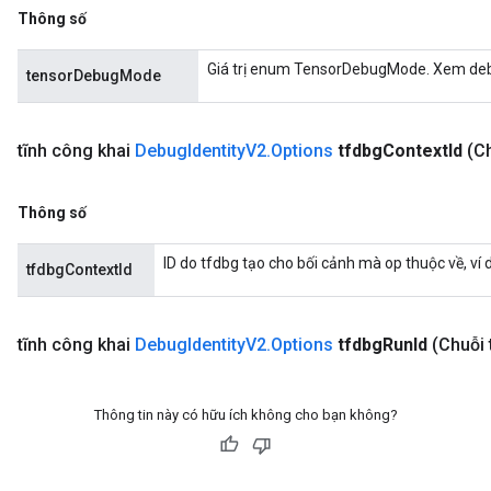
Thông số
Giá trị enum TensorDebugMode. Xem debug
tensorDebugMode
tĩnh công khai
Debug
Identity
V2
.
Options
tfdbg
Context
Id
(C
Thông số
ID do tfdbg tạo cho bối cảnh mà op thuộc về, ví d
tfdbgContextId
tĩnh công khai
Debug
Identity
V2
.
Options
tfdbg
Run
Id
(Chuỗi 
Thông tin này có hữu ích không cho bạn không?