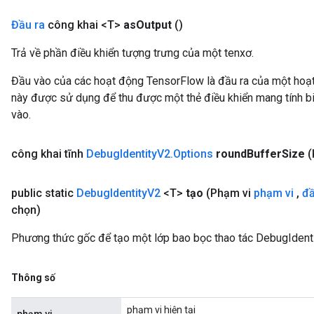
Đầu ra
công khai <T>
as
Output
()
Trả về phần điều khiển tượng trưng của một tenxơ.
Đầu vào của các hoạt động TensorFlow là đầu ra của một ho
này được sử dụng để thu được một thẻ điều khiển mang tính bi
vào.
công khai tĩnh
Debug
Identity
V2
.
Options
round
Buffer
Size
(
public static
Debug
Identity
V2
<T>
tạo
(Phạm vi
phạm vi
,
đ
chọn)
Phương thức gốc để tạo một lớp bao bọc thao tác DebugIdent
Thông số
phạm vi hiện tại