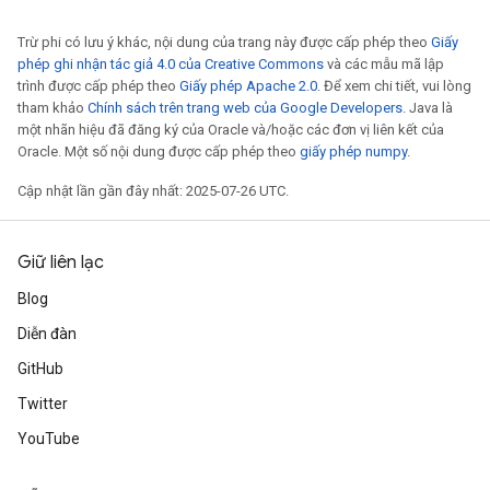
Trừ phi có lưu ý khác, nội dung của trang này được cấp phép theo
Giấy
phép ghi nhận tác giả 4.0 của Creative Commons
và các mẫu mã lập
trình được cấp phép theo
Giấy phép Apache 2.0
. Để xem chi tiết, vui lòng
tham khảo
Chính sách trên trang web của Google Developers
. Java là
một nhãn hiệu đã đăng ký của Oracle và/hoặc các đơn vị liên kết của
Oracle. Một số nội dung được cấp phép theo
giấy phép numpy
.
Cập nhật lần gần đây nhất: 2025-07-26 UTC.
rs
Giữ liên lạc
mParameters
rs
Blog
Parameters
Diễn đàn
rParameters
GitHub
Parameters
Twitter
ters
YouTube
arameters
meters