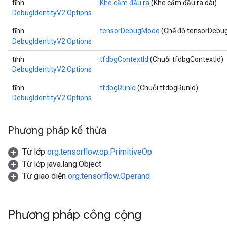
tĩnh
Khe cắm đầu ra
(Khe cắm đầu ra dài)
DebugIdentityV2.Options
rBatch
tĩnh
tensorDebugMode
(Chế độ tensorDebug
DebugIdentityV2.Options
Batch
tĩnh
tfdbgContextId
(Chuỗi tfdbgContextId)
DebugIdentityV2.Options
atch
tĩnh
tfdbgRunId
(Chuỗi tfdbgRunId)
DebugIdentityV2.Options
Phương pháp kế thừa
Từ lớp
org.tensorflow.op.PrimitiveOp
Từ lớp java.lang.Object
Từ giao diện
org.tensorflow.Operand
Phương pháp công cộng