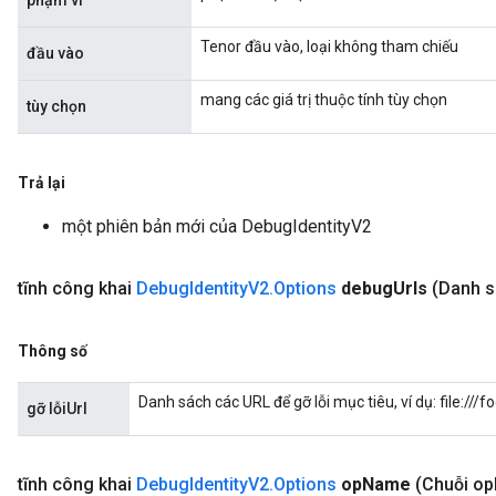
phạm vi
Tenor đầu vào, loại không tham chiếu
đầu vào
mang các giá trị thuộc tính tùy chọn
tùy chọn
Trả lại
một phiên bản mới của DebugIdentityV2
tĩnh công khai
Debug
Identity
V2
.
Options
debug
Urls
(Danh s
Thông số
Danh sách các URL để gỡ lỗi mục tiêu, ví dụ: file://
gỡ lỗiUrl
tĩnh công khai
Debug
Identity
V2
.
Options
op
Name
(Chuỗi op