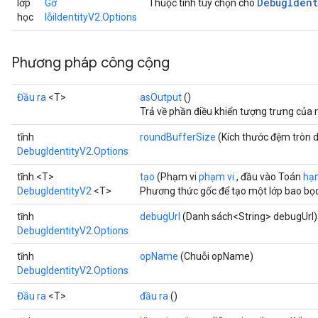
Debug
Ident
lớp
Gỡ
Thuộc tính tùy chọn cho
học
lỗiIdentityV2.Options
Phương pháp công cộng
Đầu ra
<T>
asOutput
()
Trả về phần điều khiển tượng trưng của 
tĩnh
roundBufferSize
(Kích thước đệm tròn d
DebugIdentityV2.Options
ryTensorBatch
dTensorBatch
tĩnh <T>
tạo
(Phạm vi
phạm vi
, đầu vào Toán
hạ
DebugIdentityV2
<T>
Phương thức gốc để tạo một lớp bao bọc
tĩnh
debugUrl
(Danh sách<String> debugUrl)
DebugIdentityV2.Options
tĩnh
opName
(Chuỗi opName)
DebugIdentityV2.Options
Đầu ra
<T>
đầu ra
()