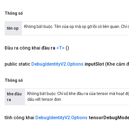
Thông số
Không bắt buộc. Tên của op mà op gỡ lỗi có liên quan. Chỉ
tên op
Đầu ra công khai
đầu ra
<T>
()
public static
Debug
Identity
V2
.
Options
input
Slot
(Khe cắm đ
Thông số
Không bắt buộc. Chỉ số khe đầu ra của tensor mà hoạt độ
khe đầu
dấu vết tensor đơn.
ra
tĩnh công khai
Debug
Identity
V2
.
Options
tensor
Debug
Mod