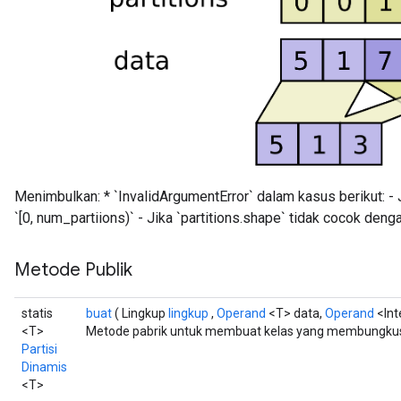
Menimbulkan: * `InvalidArgumentError` dalam kasus berikut: - 
`[0, num_partiions)` - Jika `partitions.shape` tidak cocok den
Metode Publik
statis
buat
( Lingkup
lingkup
,
Operand
<T> data,
Operand
<Int
<T>
Metode pabrik untuk membuat kelas yang membungkus 
Partisi
Dinamis
<T>