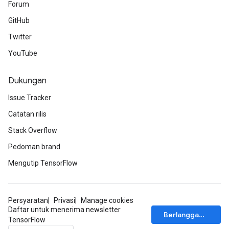
Forum
Parameters
GitHub
rParameters
Twitter
Parameters
YouTube
ters
arameters
Dukungan
meters
Issue Tracker
rs
tDescentParameters
Catatan rilis
Stack Overflow
Pedoman brand
Mengutip TensorFlow
Persyaratan
Privasi
Manage cookies
Daftar untuk menerima newsletter
Berlangganan
TensorFlow