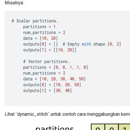
Misalnya:
#
Scalar
partitions
.
partitions
=
1
num_partitions
=
2
data
=
[
10
,
20
]
outputs
[
0
]
=
[]
#
Empty
with
shape
[
0
,
2
]
outputs
[
1
]
=
[[
10
,
20
]]
#
Vector
partitions
.
partitions
=
[
0
,
0
,
1
,
1
,
0
]
num_partitions
=
2
data
=
[
10
,
20
,
30
,
40
,
50
]
outputs
[
0
]
=
[
10
,
20
,
50
]
outputs
[
1
]
=
[
30
,
40
]
Lihat `dynamic_stitch` untuk contoh cara menggabungkan kemba