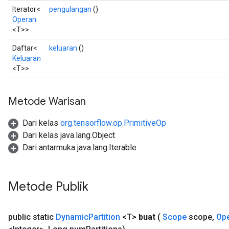
Iterator<
pengulangan
()
Operan
<T>>
Daftar<
keluaran
()
Keluaran
<T>>
Metode Warisan
Dari kelas
org.tensorflow.op.PrimitiveOp
Dari kelas java.lang.Object
Dari antarmuka java.lang.Iterable
Metode Publik
public static
Dynamic
Partition
<T>
buat
(
Scope
scope
,
Op