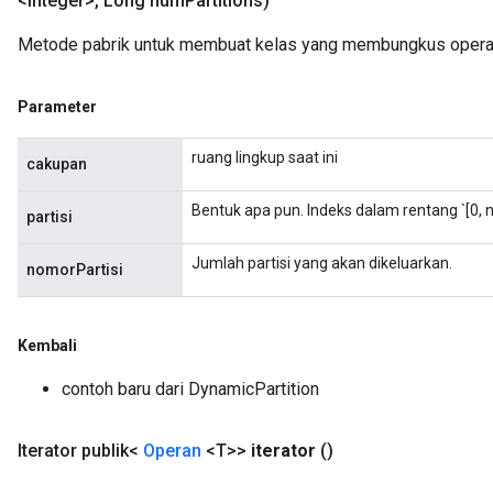
<Integer>
,
Long num
Partitions)
Metode pabrik untuk membuat kelas yang membungkus operasi
Parameter
ruang lingkup saat ini
cakupan
Bentuk apa pun. Indeks dalam rentang `[0, 
partisi
Jumlah partisi yang akan dikeluarkan.
nomorPartisi
Kembali
contoh baru dari DynamicPartition
Iterator publik<
Operan
<T>>
iterator
()