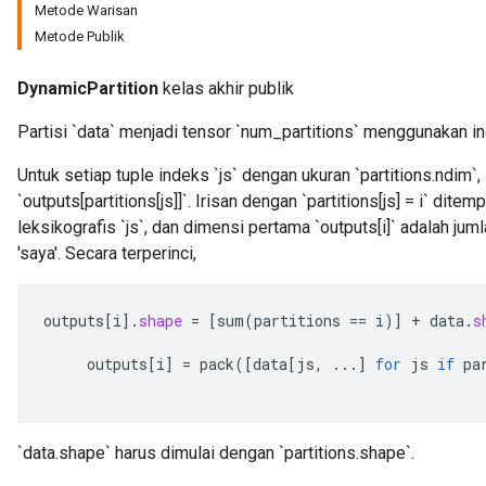
Metode Warisan
Metode Publik
DynamicPartition
kelas akhir publik
Partisi `data` menjadi tensor `num_partitions` menggunakan ind
Untuk setiap tuple indeks `js` dengan ukuran `partitions.ndim`, ir
`outputs[partitions[js]]`. Irisan dengan `partitions[js] = i` ditem
leksikografis `js`, dan dimensi pertama `outputs[i]` adalah jum
rBatch
'saya'. Secara terperinci,
Batch
outputs
[
i
]
.
shape
=
[
sum
(
partitions
==
i
)
]
+
data
.
s
outputs
[
i
]
=
pack
(
[
data
[
js
,
...
]
for
js
if
pa
atch
`data.shape` harus dimulai dengan `partitions.shape`.