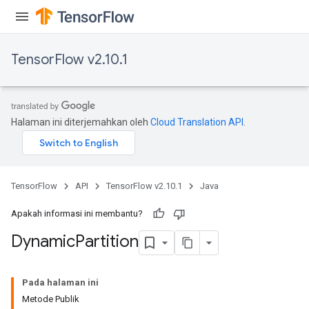
TensorFlow v2.10.1
Halaman ini diterjemahkan oleh
Cloud Translation API
.
TensorFlow
API
TensorFlow v2.10.1
Java
Apakah informasi ini membantu?
Dynamic
Partition
ryTensorBatch
Pada halaman ini
dTensorBatch
Metode Publik