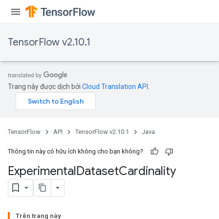
rBatch
TensorFlow v2.10.1
Batch
atch
Trang này được dịch bởi
Cloud Translation API
.
TensorFlow
API
TensorFlow v2.10.1
Java
Thông tin này có hữu ích không cho bạn không?
Experimental
Dataset
Cardinality
Trên trang này