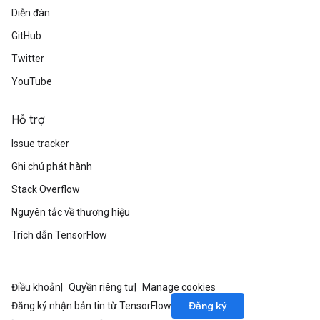
Diễn đàn
GitHub
Twitter
YouTube
Hỗ trợ
Issue tracker
rs
Ghi chú phát hành
mParameters
rs
Stack Overflow
Parameters
Nguyên tắc về thương hiệu
Trích dẫn TensorFlow
rParameters
Parameters
ters
Điều khoản
Quyền riêng tư
Manage cookies
arameters
Đăng ký
Đăng ký nhận bản tin từ TensorFlow
meters