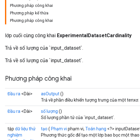
Phương pháp công khai
Phương pháp kế thừa
Phương pháp công khai
lớp cuối cùng công khai
ExperimentalDatasetCardinality
Trả về số lượng của `input_dataset`.
Trả về số lượng của `input_dataset`.
Phương pháp công khai
Đầu ra
<Dài>
asOutput
()
Trả về phần điều khiển tượng trưng của một tenxơ.
Đầu ra
<Dài>
số lượng
()
Số lượng phần tử của `input_dataset`.
tập
dữ liệu thử
tạo
(
Phạm vi
phạm vi,
Toán hạng
<?> inputDatase
nghiệm
Phương thức gốc để tạo một lớp bao bọc một thao 