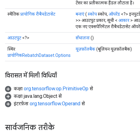
टेंसर का प्रतीकात्मक हैंडल लौटाता है।
स्थैतिक
प्रायोगिक रीबैचडेटासेट
बनाएं
(
स्कोप
स्कोप,
ऑपरेंड
<?> इनपुटड
>> आउटपुट प्रकार, सूची <
आकार
> आउ
एक नए एक्सपेरिमेंटल रीबैचडेटासेट ऑपर
आउटपुट
<?>
सँभालना
()
स्थिर
यूज़फ़ॉलबैक
(बूलियन यूज़फ़ॉलबैक)
प्रायोगिकRebatchDataset.Options
विरासत में मिली विधियाँ
कक्षा
org.tensorflow.op.PrimitiveOp
से
कक्षा java.lang.Object से
इंटरफ़ेस
org.tensorflow.Operand
से
सार्वजनिक तरीके