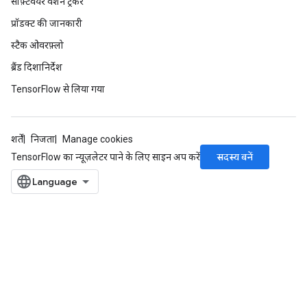
सॉफ़्टवेयर वर्शन ट्रैकर
प्रॉडक्ट की जानकारी
स्टैक ओवरफ़्लो
ब्रैंड दिशानिर्देश
TensorFlow से लिया गया
शर्तें
निजता
Manage cookies
सदस्य बनें
TensorFlow का न्यूज़लेटर पाने के लिए साइन अप करें