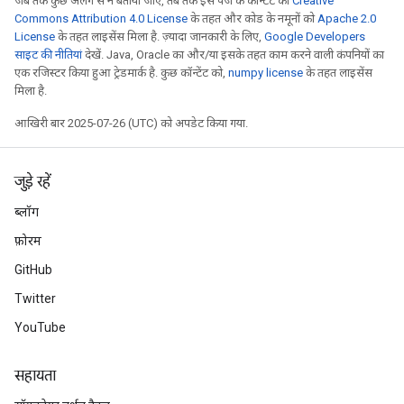
जब तक कुछ अलग से न बताया जाए, तब तक इस पेज के कॉन्टेंट को
Creative
rs
Commons Attribution 4.0 License
के तहत और कोड के नमूनों को
Apache 2.0
Parameters
License
के तहत लाइसेंस मिला है. ज़्यादा जानकारी के लिए,
Google Developers
साइट की नीतियां
देखें. Java, Oracle का और/या इसके तहत काम करने वाली कंपनियों का
rParameters
एक रजिस्टर किया हुआ ट्रेडमार्क है. कुछ कॉन्टेंट को,
numpy license
के तहत लाइसेंस
मिला है.
Parameters
ters
आखिरी बार 2025-07-26 (UTC) को अपडेट किया गया.
arameters
meters
rs
जुड़े रहें
tDescentParameters
ब्लॉग
फ़ोरम
GitHub
Twitter
YouTube
सहायता