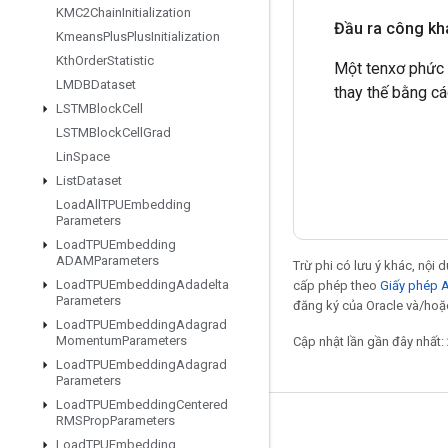
KMC2Chain
Initialization
Đầu ra công kh
Kmeans
Plus
Plus
Initialization
Kth
Order
Statistic
Một tenxơ phức 
LMDBDataset
thay thế bằng cá
LSTMBlock
Cell
LSTMBlock
Cell
Grad
Lin
Space
List
Dataset
Load
All
TPUEmbedding
Parameters
Load
TPUEmbedding
ADAMParameters
Trừ phi có lưu ý khác, nội
Load
TPUEmbedding
Adadelta
cấp phép theo
Giấy phép 
Parameters
đăng ký của Oracle và/hoặc
Load
TPUEmbedding
Adagrad
Momentum
Parameters
Cập nhật lần gần đây nhất:
Load
TPUEmbedding
Adagrad
Parameters
Load
TPUEmbedding
Centered
RMSProp
Parameters
Giữ liên lạc
Load
TPUEmbedding