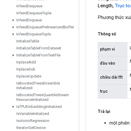
Length
,
Trục to
Infeed
Dequeue
Infeed
Dequeue
Tuple
Phương thức xuấ
Infeed
Enqueue
Infeed
Enqueue
Prelinearized
Buffer
Thông số
Infeed
Enqueue
Tuple
Initialize
Table
Initialize
Table
From
Dataset
phạm vi
Initialize
Table
From
Text
File
Inplace
Add
đầu vào
Inplace
Sub
Inplace
Update
chiều dài fft
Is
Boosted
Trees
Ensemble
Initialized
trục
Is
Boosted
Trees
Quantile
Stream
Resource
Initialized
Is
TPUEmbedding
Initialized
Trả lại
Is
Variable
Initialized
Isotonic
Regression
một phiên
Iterator
Get
Device