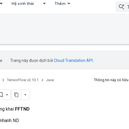
Hệ sinh thái
Thêm
Trang này được dịch bởi
Cloud Translation API
.
TensorFlow v2.10.1
Java
Thông tin này có hữ
ông khai
FFTND
 nhanh ND.