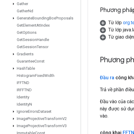
Gather
Phương pháp
Gather
Nd
Generate
Bounding
Box
Proposals
Từ lớp
org.t
Get
Element
At
Index
Từ lớp java.
Get
Options
Từ giao diệ
Get
Session
Handle
Get
Session
Tensor
Gradients
Phương ph
Guarantee
Const
Hash
Table
Histogram
Fixed
Width
Đầu ra
công kh
IFFTND
Trả về phần điều
IRFFTND
Identity
Đầu vào của các
Identity
N
này được sử dụng
Ignore
Errors
Dataset
vào.
Image
Projective
Transform
V2
Image
Projective
Transform
V3
công khai
FFT
Immutable
Const