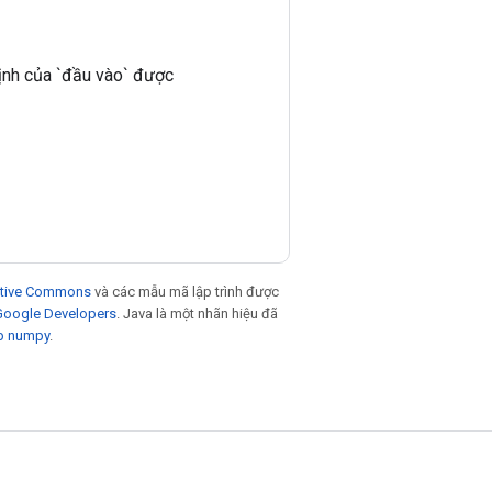
ịnh của `đầu vào` được
eative Commons
và các mẫu mã lập trình được
 Google Developers
. Java là một nhãn hiệu đã
p numpy
.