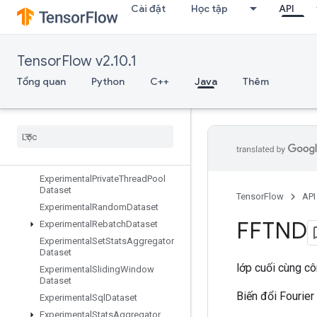
Cài đặt
Học tập
API
ExperimentalDatasetCardinality
ExperimentalDatasetToTFRecord
ExperimentalDenseToSparseBatc
TensorFlow v2.10.1
hDataset
ExperimentalLatencyStatsDataset
Tổng quan
Python
C++
Java
Thêm
Experimental
Matching
Files
Dataset
Experimental
Max
Intra
Op
Parallelism
Dataset
Experimental
Parse
Example
Dataset
Experimental
Private
Thread
Pool
Dataset
TensorFlow
API
Experimental
Random
Dataset
FFTND
Experimental
Rebatch
Dataset
Experimental
Set
Stats
Aggregator
Dataset
lớp cuối cùng c
Experimental
Sliding
Window
Dataset
Biến đổi Fourier
Experimental
Sql
Dataset
Experimental
Stats
Aggregator