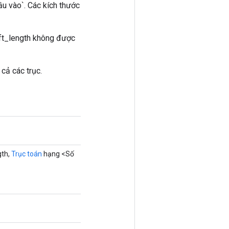
đầu vào`. Các kích thước
fft_length không được
 cả các trục.
gth,
Trục toán
hạng <Số