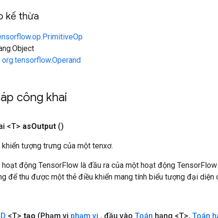
 kế thừa
ensorflow.op.PrimitiveOp
lang.Object
n
org.tensorflow.Operand
áp công khai
ai <T>
as
Output
()
 khiển tượng trưng của một tenxơ.
 hoạt động TensorFlow là đầu ra của một hoạt động TensorFlow
 để thu được một thẻ điều khiển mang tính biểu tượng đại diện c
ND
<T>
tạo
(Phạm vi
phạm vi
,
đầu vào
Toán
hạng <T>
,
Toán h