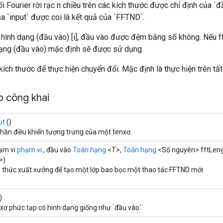
ổi Fourier rời rạc n chiều trên các kích thước được chỉ định của `
a `input` được coi là kết quả của `FFTND`.
hình dạng (đầu vào) [i], đầu vào được đệm bằng số không. Nếu 
dạng (đầu vào) mặc định sẽ được sử dụng.
 kích thước để thực hiện chuyển đổi. Mặc định là thực hiện trên tất
 công khai
ut
()
phần điều khiển tượng trưng của một tenxơ.
ạm vi
phạm vi
, đầu vào
Toán hạng
<T>,
Toán hạng
<Số nguyên> fftLen
>)
thức xuất xưởng để tạo một lớp bao bọc một thao tác FFTND mới.
)
xơ phức tạp có hình dạng giống như `đầu vào`.