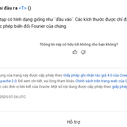
ai
đầu ra
<T>
()
tạp có hình dạng giống như `đầu vào`. Các kích thước được chỉ đ
c phép biến đổi Fourier của chúng.
Thông tin này có hữu ích không cho bạn không?
 dung của trang này được cấp phép theo
Giấy phép ghi nhận tác giả 4.0 của Cr
Apache 2.0
. Để xem chi tiết, vui lòng tham khảo
Chính sách trên trang web của
 các đơn vị liên kết của Oracle. Một số nội dung được cấp phép theo
giấy phé
 2025-07-26 UTC.
Hỗ trợ