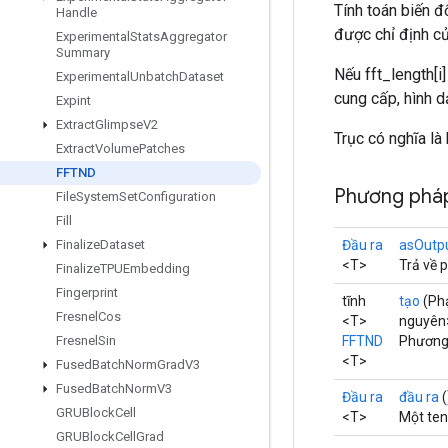
Tính toán biến đ
Handle
được chỉ định củ
Experimental
Stats
Aggregator
Summary
Nếu fft_length[i]
Experimental
Unbatch
Dataset
cung cấp, hình 
Expint
Extract
Glimpse
V2
Trục có nghĩa là
Extract
Volume
Patches
FFTND
Phương pháp
File
System
Set
Configuration
Fill
Đầu ra
asOutp
Finalize
Dataset
<T>
Trả về 
Finalize
TPUEmbedding
Fingerprint
tĩnh
tạo
(Ph
Fresnel
Cos
<T>
nguyên
FFTND
Phương 
Fresnel
Sin
<T>
Fused
Batch
Norm
Grad
V3
Fused
Batch
Norm
V3
Đầu ra
đầu ra
(
GRUBlock
Cell
<T>
Một ten
GRUBlock
Cell
Grad