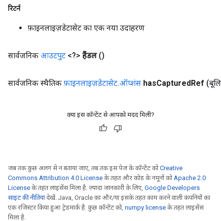
रिटर्न
rs
फ़ाइनलाइज़डेटासेट का एक नया उदाहरण
mParameters
rs
सार्वजनिक
आउटपुट
<?>
हैंडल
()
Parameters
सार्वजनिक स्थैतिक
फ़ाइनलाइज़डेटासेट
.
ऑप्शंस
has
Captured
Ref
(बूल
rParameters
Parameters
ters
क्या इस कॉन्टेंट से आपको मदद मिली?
arameters
meters
rs
tDescentParameters
जब तक कुछ अलग से न बताया जाए, तब तक इस पेज के कॉन्टेंट को
Creative
Commons Attribution 4.0 License
के तहत और कोड के नमूनों को
Apache 2.0
License
के तहत लाइसेंस मिला है. ज़्यादा जानकारी के लिए,
Google Developers
साइट की नीतियां
देखें. Java, Oracle का और/या इसके तहत काम करने वाली कंपनियों का
एक रजिस्टर किया हुआ ट्रेडमार्क है. कुछ कॉन्टेंट को,
numpy license
के तहत लाइसेंस
मिला है.