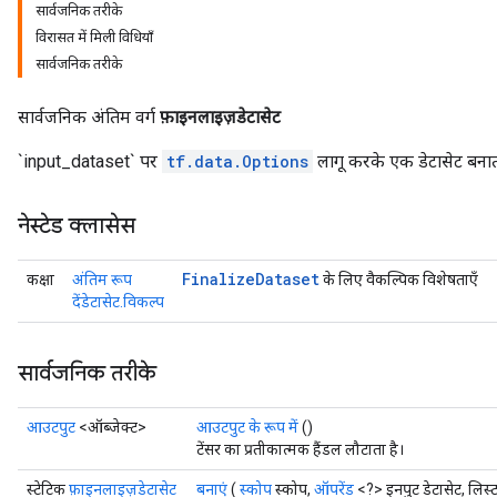
सार्वजनिक तरीके
विरासत में मिली विधियाँ
सार्वजनिक तरीके
सार्वजनिक अंतिम वर्ग
फ़ाइनलाइज़डेटासेट
`input_dataset` पर
tf.data.Options
लागू करके एक डेटासेट बनात
नेस्टेड क्लासेस
Finalize
Dataset
कक्षा
अंतिम रूप
के लिए वैकल्पिक विशेषताएँ
देंडेटासेट.विकल्प
सार्वजनिक तरीके
आउटपुट
<ऑब्जेक्ट>
आउटपुट के रूप में
()
टेंसर का प्रतीकात्मक हैंडल लौटाता है।
स्टेटिक
फ़ाइनलाइज़डेटासेट
बनाएं
(
स्कोप
स्कोप,
ऑपरेंड
<?> इनपुट डेटासेट, लिस