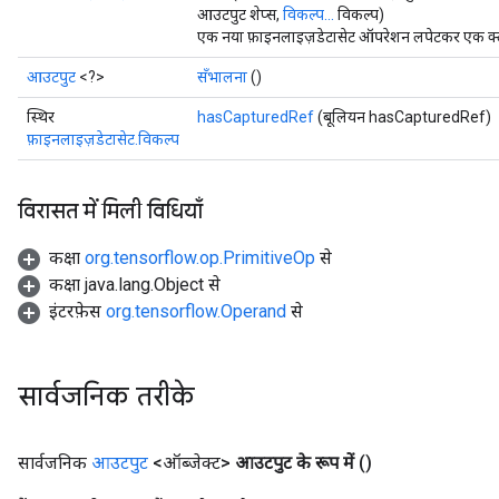
आउटपुट शेप्स,
विकल्प...
विकल्प)
एक नया फ़ाइनलाइज़डेटासेट ऑपरेशन लपेटकर एक क्ला
आउटपुट
<?>
सँभालना
()
स्थिर
hasCapturedRef
(बूलियन hasCapturedRef)
फ़ाइनलाइज़डेटासेट.विकल्प
विरासत में मिली विधियाँ
कक्षा
org.tensorflow.op.PrimitiveOp
से
कक्षा java.lang.Object से
इंटरफ़ेस
org.tensorflow.Operand
से
सार्वजनिक तरीके
सार्वजनिक
आउटपुट
<ऑब्जेक्ट>
आउटपुट के रूप में
()