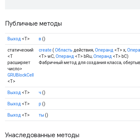
Публичные методы
Выход
<Т>
в
()
статический
create
(
Область
действия,
Операнд
<T> x,
Опер
<T
<T> wC,
Операнд
<T> bRu,
Операнд
<T> bC)
расширяет
Фабричный метод для создания класса, оберты
число>
GRUBlockCell
<T>
Выход
<Т>
ч
()
rs
mParameters
Выход
<Т>
р
()
rs
Выход
<Т>
ты
()
Parameters
rParameters
Унаследованные методы
Parameters