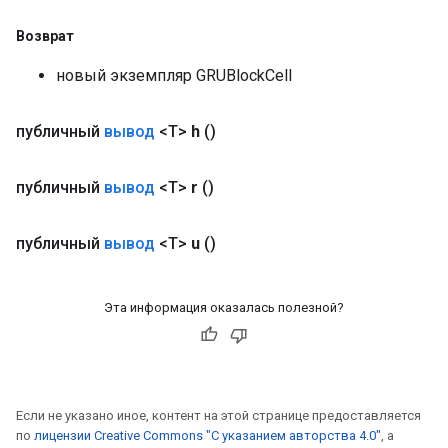
Возврат
новый экземпляр GRUBlockCell
публичный
вывод
<T>
h
()
публичный
вывод
<T>
r
()
публичный
вывод
<T>
u
()
Эта информация оказалась полезной?
Если не указано иное, контент на этой странице предоставляется
по
лицензии Creative Commons "С указанием авторства 4.0"
, а