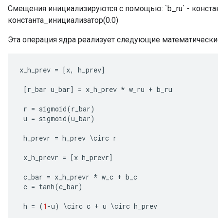
Смещения инициализируются с помощью: `b_ru` - констант
константа_инициализатор(0.0)
Эта операция ядра реализует следующие математически
x_h_prev
=
[
x
,
h_prev
]
[
r_bar
u_bar
]
=
x_h_prev
*
w_ru
+
b_ru
r
=
sigmoid
(
r_bar
)
u
=
sigmoid
(
u_bar
)
h_prevr
=
h_prev
\
circ
r
x_h_prevr
=
[
x
h_prevr
]
c_bar
=
x_h_prevr
*
w_c
+
b_c
c
=
tanh
(
c_bar
)
h
=
(
1
-
u
)
\
circ
c
+
u
\
circ
h_prev