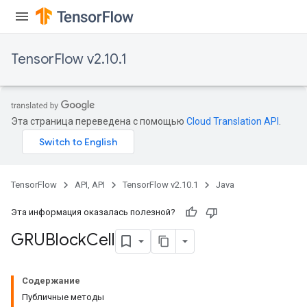
TensorFlow v2.10.1
Эта страница переведена с помощью
Cloud Translation API
.
TensorFlow
API, API
TensorFlow v2.10.1
Java
Эта информация оказалась полезной?
GRUBlock
Cell
Содержание
Публичные методы