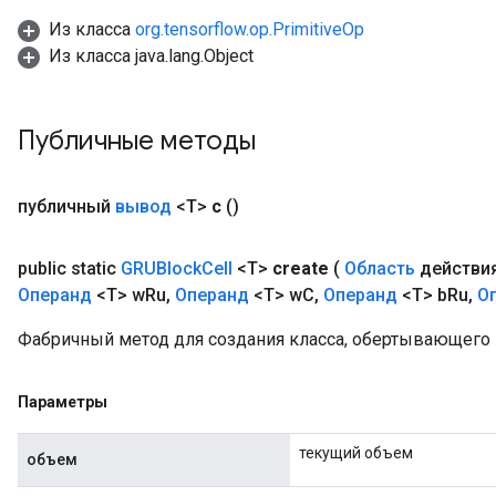
ters
Из класса
org.tensorflow.op.PrimitiveOp
arameters
Из класса java.lang.Object
meters
rs
tDescentParameters
Публичные методы
публичный
вывод
<T>
c
()
public static
GRUBlock
Cell
<T>
create
(
Область
действи
Операнд
<T> w
Ru
,
Операнд
<T> w
C
,
Операнд
<T> b
Ru
,
О
Фабричный метод для создания класса, обертывающего 
Параметры
текущий объем
объем