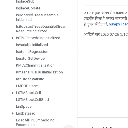
Inplace
Sub
Inplace
Update
जब तक कुछ अलग से न बताया जाए
Is
Boosted
Trees
Ensemble
लाइसेंस मिला है. ज़्यादा जानकारी
Initialized
है. कुछ कॉन्टेंट को,
numpy lice
Is
Boosted
Trees
Quantile
Stream
Resource
Initialized
आखिरी बार 2025-07-26 (UTC)
Is
TPUEmbedding
Initialized
Is
Variable
Initialized
Isotonic
Regression
Iterator
Get
Device
जुड़े रहें
KMC2Chain
Initialization
ब्लॉग
Kmeans
Plus
Plus
Initialization
फ़ोरम
Kth
Order
Statistic
LMDBDataset
GitHub
LSTMBlock
Cell
Twitter
LSTMBlock
Cell
Grad
YouTube
Lin
Space
List
Dataset
Load
All
TPUEmbedding
Parameters