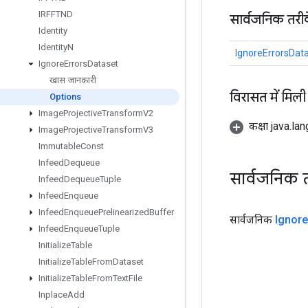
IRFFTND
सार्वजनिक तरी
Identity
Identity
N
IgnoreErrorsDat
Ignore
Errors
Dataset
खास जानकारी
विरासत में मिली
Options
Image
Projective
Transform
V2
कक्षा java.la
Image
Projective
Transform
V3
Immutable
Const
Infeed
Dequeue
सार्वजनिक 
Infeed
Dequeue
Tuple
Infeed
Enqueue
Infeed
Enqueue
Prelinearized
Buffer
सार्वजनिक
Ignore
Infeed
Enqueue
Tuple
Initialize
Table
Initialize
Table
From
Dataset
Initialize
Table
From
Text
File
Inplace
Add