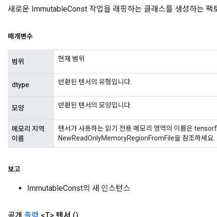
arameters
새로운 ImmutableConst 작업을 래핑하는 클래스를 생성하는 
meters
rs
매개변수
tDescentParameters
현재 범위
범위
반환된 텐서의 유형입니다.
dtype
반환된 텐서의 모양입니다.
모양
텐서가 사용하는 읽기 전용 메모리 영역의 이름은 tensorflo
메모리 지역
NewReadOnlyMemoryRegionFromFile을 참조하세요.
이름
보고
ImmutableConst의 새 인스턴스
공개
출력
<T>
텐서
()