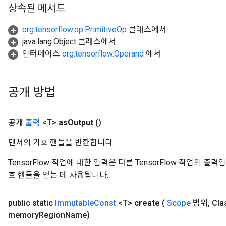
상속된 메서드
org.tensorflow.op.PrimitiveOp
클래스에서
java.lang.Object 클래스에서
인터페이스
org.tensorflow.Operand
에서
공개 방법
공개
출력
<T>
as
Output
()
rs
텐서의 기호 핸들을 반환합니다.
mParameters
rs
TensorFlow 작업에 대한 입력은 다른 TensorFlow 작업의 
Parameters
호 핸들을 얻는 데 사용됩니다.
rParameters
public static
Immutable
Const
<T>
create
(
Scope
범위
,
Cla
Parameters
memory
Region
Name)
ters