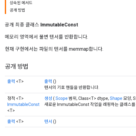
상속된 메서드
공개 방법
공개 최종 클래스
ImmutableConst
메모리 영역에서 불변 텐서를 반환합니다.
현재 구현에서는 파일의 텐서를 memmap합니다.
공개 방법
출력
<T>
출력
()
텐서의 기호 핸들을 반환합니다.
정적 <T>
생성
(
Scope
범위, Class<T> dtype,
Shape
모양, S
ImmutableConst
새로운 ImmutableConst 작업을 래핑하는 클래
<T>
출력
<T>
텐서
()