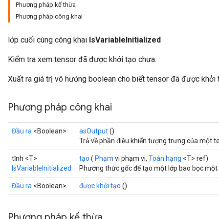
Phương pháp kế thừa
Phương pháp công khai
lớp cuối cùng công khai
IsVariableInitialized
Kiểm tra xem tensor đã được khởi tạo chưa.
Xuất ra giá trị vô hướng boolean cho biết tensor đã được khởi 
Phương pháp công khai
Đầu ra
<Boolean>
asOutput
()
Trả về phần điều khiển tượng trưng của một t
tĩnh <T>
tạo
(
Phạm
vi phạm vi,
Toán hạng
<T> ref)
rs
IsVariableInitialized
Phương thức gốc để tạo một lớp bao bọc một th
mParameters
rs
Đầu ra
<Boolean>
được khởi tạo
()
Parameters
Phương pháp kế thừa
rParameters