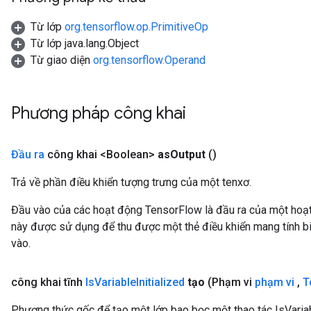
Parameters
Từ lớp
org.tensorflow.op.PrimitiveOp
ters
Từ lớp java.lang.Object
arameters
Từ giao diện
org.tensorflow.Operand
meters
rs
tDescentParameters
Phương pháp công khai
Đầu ra
công khai <Boolean>
as
Output
()
Trả về phần điều khiển tượng trưng của một tenxơ.
Đầu vào của các hoạt động TensorFlow là đầu ra của một ho
này được sử dụng để thu được một thẻ điều khiển mang tính bi
vào.
công khai tĩnh
Is
Variable
Initialized
tạo
(Phạm vi
phạm vi
,
T
Phương thức gốc để tạo một lớp bao bọc một thao tác IsVariab