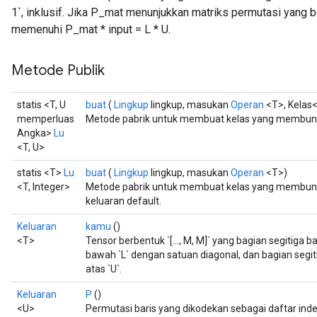
1`, inklusif. Jika P_mat menunjukkan matriks permutasi yang 
memenuhi P_mat * input = L * U.
Metode Publik
statis <T, U
buat
(
Lingkup
lingkup, masukan
Operan
<T>, Kelas
memperluas
Metode pabrik untuk membuat kelas yang membung
Angka>
Lu
<T, U>
statis <T>
Lu
buat
(
Lingkup
lingkup, masukan
Operan
<T>)
<T, Integer>
Metode pabrik untuk membuat kelas yang membung
keluaran default.
Keluaran
kamu
()
<T>
Tensor berbentuk `[..., M, M]` yang bagian segitiga
bawah `L` dengan satuan diagonal, dan bagian segi
atas `U`.
Keluaran
P
()
<U>
Permutasi baris yang dikodekan sebagai daftar indek