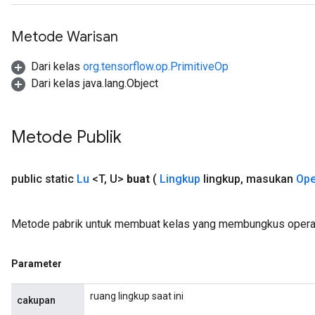
Metode Warisan
Dari kelas
org.tensorflow.op.PrimitiveOp
Dari kelas java.lang.Object
Metode Publik
public static
Lu
<T
,
U>
buat
(
Lingkup
lingkup
,
masukan
Ope
Metode pabrik untuk membuat kelas yang membungkus operas
Parameter
ruang lingkup saat ini
cakupan