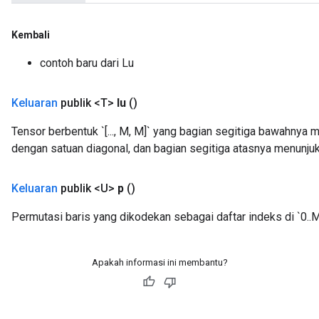
ize
Kembali
contoh baru dari Lu
Keluaran
publik <T>
lu
()
Requantize
ize
Tensor berbentuk `[..., M, M]` yang bagian segitiga bawahnya 
AndReluAndRequantize
dengan satuan diagonal, dan bagian segitiga atasnya menunjukk
u
uAndRequantize
Keluaran
publik <U>
p
()
Permutasi baris yang dikodekan sebagai daftar indeks di `0..M-1
AndRelu
AndReluAndRequantize
Apakah informasi ini membantu?
ize
Requantize