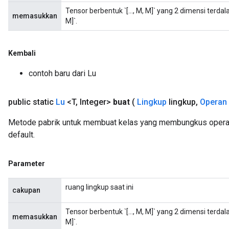
Tensor berbentuk `[..., M, M]` yang 2 dimensi ter
memasukkan
M]`.
Kembali
contoh baru dari Lu
public static
Lu
<T
,
Integer>
buat
(
Lingkup
lingkup
,
Operan
Metode pabrik untuk membuat kelas yang membungkus operas
default.
Parameter
ruang lingkup saat ini
cakupan
Tensor berbentuk `[..., M, M]` yang 2 dimensi ter
memasukkan
M]`.