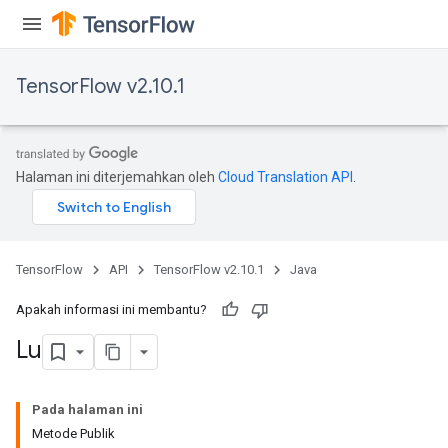
rs
Parameters
TensorFlow v2.10.1
rParameters
Parameters
ters
arameters
Halaman ini diterjemahkan oleh
Cloud Translation API
.
meters
rs
tDescentParameters
TensorFlow
API
TensorFlow v2.10.1
Java
Apakah informasi ini membantu?
Lu
Pada halaman ini
Metode Publik