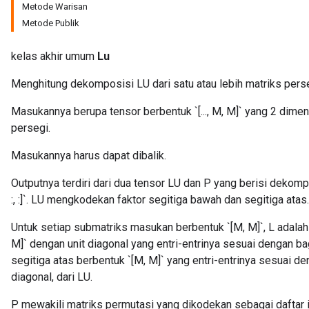
Metode Warisan
Metode Publik
kelas akhir umum
Lu
Menghitung dekomposisi LU dari satu atau lebih matriks perse
Masukannya berupa tensor berbentuk `[..., M, M]` yang 2 dim
persegi.
Masukannya harus dapat dibalik.
Outputnya terdiri dari dua tensor LU dan P yang berisi dekompo
:, :]`. LU mengkodekan faktor segitiga bawah dan segitiga atas.
Untuk setiap submatriks masukan berbentuk `[M, M]`, L adalah
M]` dengan unit diagonal yang entri-entrinya sesuai dengan ba
segitiga atas berbentuk `[M, M]` yang entri-entrinya sesuai d
diagonal, dari LU.
P mewakili matriks permutasi yang dikodekan sebagai daftar 