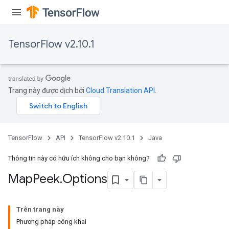
arameters
meters
rs
TensorFlow v2.10.1
tDescentParameters
Trang này được dịch bởi
Cloud Translation API
.
TensorFlow
API
TensorFlow v2.10.1
Java
Thông tin này có hữu ích không cho bạn không?
Map
Peek
.
Options
Trên trang này
Phương pháp công khai