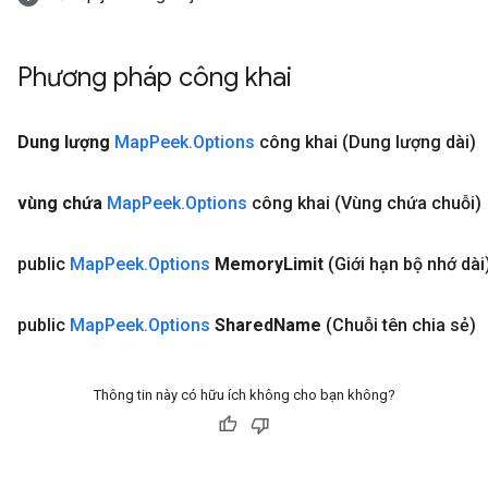
Phương pháp công khai
Dung lượng
Map
Peek
.
Options
công khai
(Dung lượng dài)
vùng chứa
Map
Peek
.
Options
công khai
(Vùng chứa chuỗi)
public
Map
Peek
.
Options
Memory
Limit
(Giới hạn bộ nhớ dài
public
Map
Peek
.
Options
Shared
Name
(Chuỗi tên chia sẻ)
Thông tin này có hữu ích không cho bạn không?