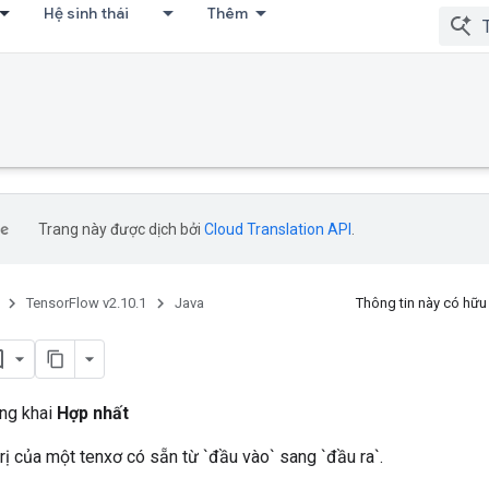
Hệ sinh thái
Thêm
Trang này được dịch bởi
Cloud Translation API
.
TensorFlow v2.10.1
Java
Thông tin này có hữ
ông khai
Hợp nhất
trị của một tenxơ có sẵn từ `đầu vào` sang `đầu ra`.