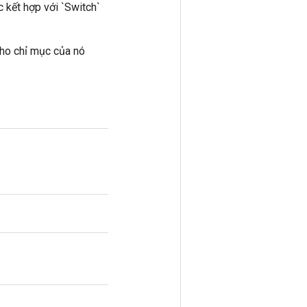
 kết hợp với `Switch`
cho chỉ mục của nó