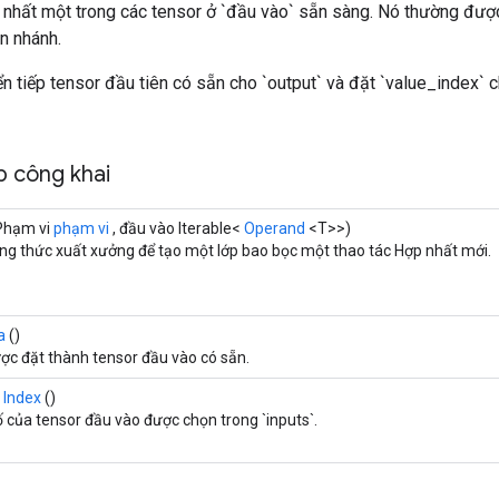
t nhất một trong các tensor ở `đầu vào` sẵn sàng. Nó thường được
n nhánh.
n tiếp tensor đầu tiên có sẵn cho `output` và đặt `value_index` 
 công khai
Phạm vi
phạm vi
, đầu vào Iterable<
Operand
<T>>)
g thức xuất xưởng để tạo một lớp bao bọc một thao tác Hợp nhất mới.
a
()
ợc đặt thành tensor đầu vào có sẵn.
ị Index
()
ố của tensor đầu vào được chọn trong `inputs`.