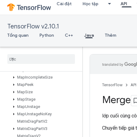
Cài đặt
Học tập
API
LookupTableFind
LookupTableImport
LookupTableInsert
TensorFlow v2.10.1
LookupTableRemove
LookupTableSize
Tổng quan
Python
C++
Java
Thêm
LoopCond
Lower
Bound
Lu
Make
Unique
Map
Clear
Map
Incomplete
Size
Map
Peek
TensorFlow
API
Map
Size
Merge
Map
Stage
Map
Unstage
Map
Unstage
No
Key
lớp cuối cùng c
Matrix
Diag
Part
V2
Chuyển tiếp giá 
Matrix
Diag
Part
V3
Matrix
Diag
V2