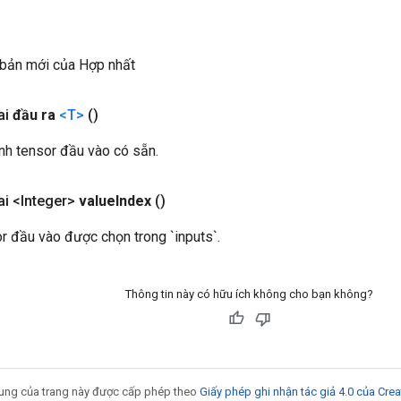
 bản mới của Hợp nhất
ai
đầu ra
<T>
()
nh tensor đầu vào có sẵn.
i <Integer>
value
Index
()
r đầu vào được chọn trong `inputs`.
Thông tin này có hữu ích không cho bạn không?
 dung của trang này được cấp phép theo
Giấy phép ghi nhận tác giả 4.0 của Cr