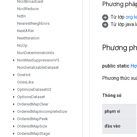
Nccl
Broadcast
Phương pháp
Nccl
Reduce
Ndtri
Từ lớp
org.t
Nearest
Neighbors
Từ lớp java.
Next
After
Next
Iteration
Phương ph
No
Op
Non
Deterministic
Ints
Non
Max
Suppression
V5
public static
Hợ
Non
Serializable
Dataset
One
Hot
Phương thức xuấ
Ones
Like
Optimize
Dataset
V2
Thông số
Options
Dataset
Ordered
Map
Clear
phạm vi
Ordered
Map
Incomplete
Size
Ordered
Map
Peek
đầu vào
Ordered
Map
Size
Ordered
Map
Stage