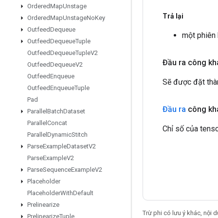
Ordered
Map
Unstage
Trả lại
Ordered
Map
Unstage
No
Key
Outfeed
Dequeue
một phiên
Outfeed
Dequeue
Tuple
Outfeed
Dequeue
Tuple
V2
Đầu ra công kh
Outfeed
Dequeue
V2
Outfeed
Enqueue
Sẽ được đặt thà
Outfeed
Enqueue
Tuple
Pad
Đầu ra
công kha
Parallel
Batch
Dataset
Parallel
Concat
Chỉ số của tenso
Parallel
Dynamic
Stitch
Parse
Example
Dataset
V2
Parse
Example
V2
Parse
Sequence
Example
V2
Placeholder
Placeholder
With
Default
Prelinearize
Trừ phi có lưu ý khác, nội
Prelinearize
Tuple