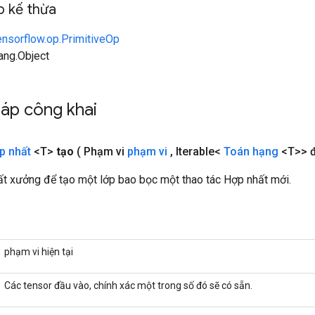
 kế thừa
ensorflow.op.PrimitiveOp
lang.Object
áp công khai
p nhất
<T>
tạo
( Phạm vi
phạm vi
,
Iterable<
Toán hạng
<T>> đ
t xưởng để tạo một lớp bao bọc một thao tác Hợp nhất mới.
phạm vi hiện tại
Các tensor đầu vào, chính xác một trong số đó sẽ có sẵn.