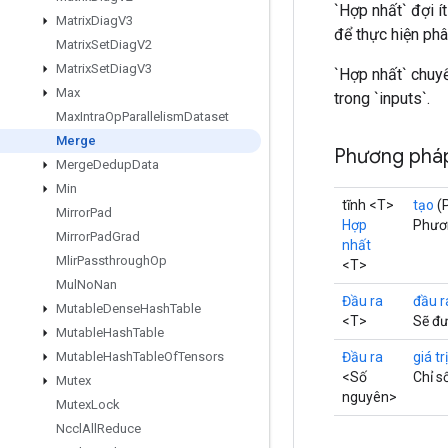
`Hợp nhất` đợi í
Matrix
Diag
V3
để thực hiện phâ
Matrix
Set
Diag
V2
Matrix
Set
Diag
V3
`Hợp nhất` chuyể
Max
trong `inputs`.
Max
Intra
Op
Parallelism
Dataset
Merge
Phương pháp
Merge
Dedup
Data
Min
tĩnh <T>
tạo
(
Mirror
Pad
Hợp
Phươn
Mirror
Pad
Grad
nhất
Mlir
Passthrough
Op
<T>
Mul
No
Nan
Đầu ra
đầu r
Mutable
Dense
Hash
Table
<T>
Sẽ đư
Mutable
Hash
Table
Đầu ra
giá tr
Mutable
Hash
Table
Of
Tensors
<Số
Chỉ s
Mutex
nguyên>
Mutex
Lock
Nccl
All
Reduce